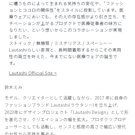
に纏うものによって生まれる気持ちの変化や、“ファッシ
ョンとココロの関係性”をスタイルに投影しています。医
療ウェアにおいても、その人の存在感がより引き立ち、モ
チベーションが上がるプロダクトで医療従事者の味方に
なりたい、という想いからこのコラボレーションが実現
しました。
ストイック / 無機質 / ミステリアス / スペーシー…
Lautashiらしい表現と、長時間着用するからこその実用
性の両立を叶えた、今までにない医療ウェアの誕生で
す。
Lautashi Official Site >
鈴木えみ
モデル、クリエイターとして活躍しながら、2017 年に自身の
ファッションブランド Lautashi(ラウタシー)を立ち上げ、
2023年にデザインプロジェクト「Lautashi Design」として形
を進化させ、クリエイションの幅を拡大。プロダクツプロデ
ューサーとしても活動し、センスと感度の高さで幅広い世代
の女性から支持を集める。