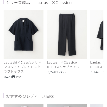
シリーズ商品 「Lautashi×Classico」
Lautashi×Classico リネ
Lautashi×Classico
Lautashi×
ンコットンブレンドスク
DECOスクラブパンツ
DECOス
ラブトップス
5,244
円
5,244
円
（税込）
（税
5,244
円
（税込）
おすすめのレディース白衣