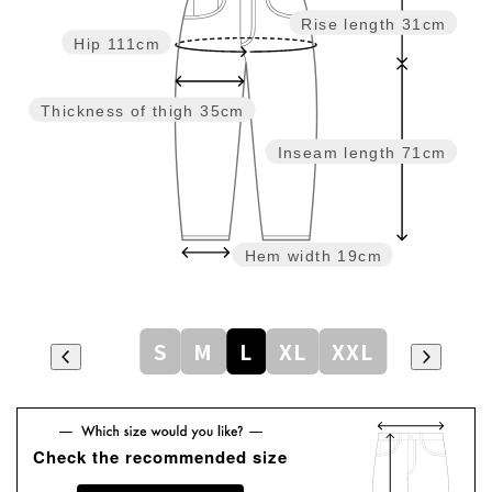
Rise length
31cm
Hip
111cm
Thickness of thigh
35cm
Inseam length
71cm
Hem width
19cm
S
M
L
XL
XXL
Check the recommended size