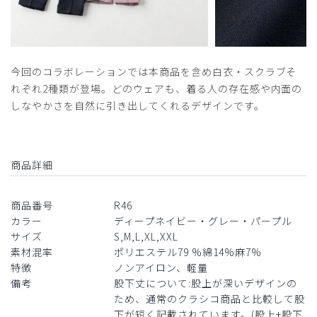
今回のコラボレーションでは本商品を含め白衣・スクラブそ
れぞれ2種類が登場。どのウェアも、着る人の存在感や内面の
しなやかさを自然に引き出してくれるデザインです。
商品詳細
商品番号
R46
カラー
ディープネイビー・グレー・パープル
サイズ
S,M,L,XL,XXL
素材混率
ポリエステル79 %綿14%麻7%
特徴
ノンアイロン、軽量
備考
股下丈について:股上が深いデザインの
ため、通常のクラシコ商品と比較して股
下が短く記載されています。(股上+股下