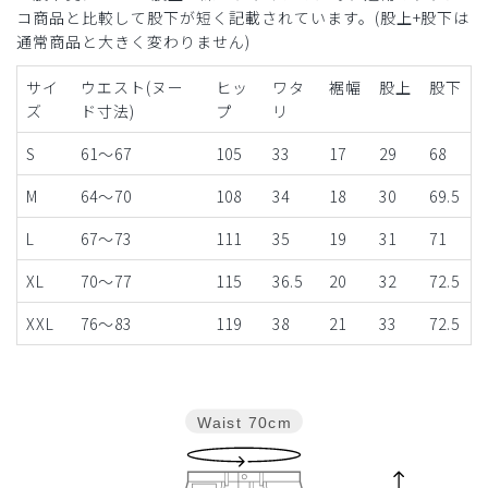
コ商品と比較して股下が短く記載されています。(股上+股下は
通常商品と大きく変わりません)
サイ
ウエスト(ヌー
ヒッ
ワタ
裾幅
股上
股下
ズ
ド寸法)
プ
リ
S
61～67
105
33
17
29
68
M
64～70
108
34
18
30
69.5
L
67～73
111
35
19
31
71
XL
70～77
115
36.5
20
32
72.5
XXL
76～83
119
38
21
33
72.5
Waist
70cm