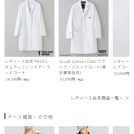
レディース白衣:PACKレ
Scrub Canvas Club:ブラ
レディース
ギュラーフィットテーラ
ック・ジャックコート(男
レアコー
ードコート
女兼用白衣)
32,890
円
（
14,190
円
32,890
円
（税込）
（税込）
レディース白衣商品一覧へ ＞
ナース雑貨・その他