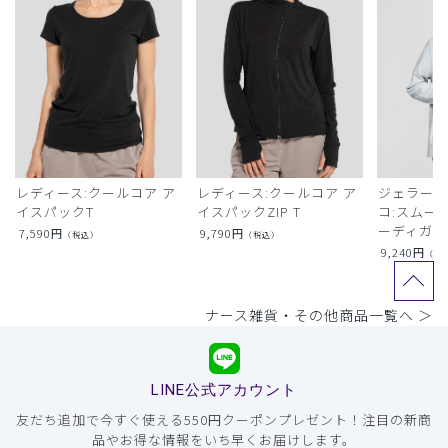
レディース:クールコア ア
レディース:クールコア ア
ジェラート
イスパックT
イスパックZIP T
コ:スムー
ーディガン
7,590
円
9,790
円
（税込）
（税込）
9,240
円
（税
ナース雑貨・その他商品一覧へ ＞
LINE公式アカウント
友だち追加で今すぐ使える550円クーポンプレゼント！注目の新商
品やお得な情報をいち早くお届けします。