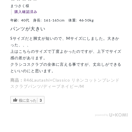
まつさく様
購入確認済み
年齢:
40代
身長:
161-165cm
体重:
46-50kg
パンツが大きい
Sサイズだと脚丈が短いので、Mサイズにしました。大きか
った、、、
上はこちらのサイズで丁度よかったのですが、上下でサイズ
感の差があります。
クラシコスクラブの全体に言える事ですが、丈出しができる
といいのにと思います。
商品：
R46Lautashi×Classico リネンコットンブレンド
スクラブパンツ/ディープネイビー/M
役に立った
3