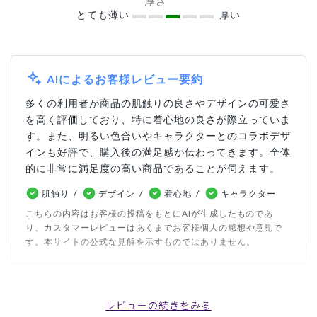
厚さ
とても薄い
厚い
AIによるお客様レビュー要約
多くの利用者が商品の肌触りの良さやデザインの可愛さ
を高く評価しており、特に着心地の良さが際立っていま
す。また、明るい色合いやキャラクターとのコラボデザ
インも好評で、購入後の満足感が伝わってきます。全体
的に非常に満足度の高い商品であることが伺えます。
肌触り
デザイン
着心地
キャラクター
こちらの内容はお客様の投稿をもとにAIが生成したものであ
り、カスタマーレビューはあくまでお客様個人の感想や意見で
す。本サイトの公式な見解を示すものではありません。
日付順 ↓
評価順
いいね数順
写真・動画付き順
レビューの続きをみる
詳細フィルター