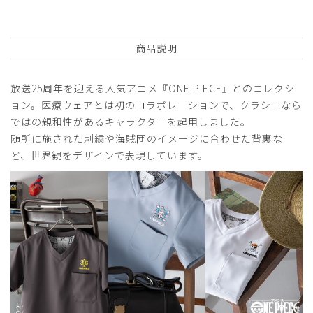
2026-06-17
商品説明
名無し様
購入確認済み
放送25周年を迎える人気アニメ『ONE PIECE』とのコレクシ
年齢:
30代
身長:
151-155cm
体重:
76-80kg
ョン。医療ウェアとは初のコラボレーションで、クラシコなら
サイズ感
小さめ
大きめ
ではの親和性があるキャラクターを起用しました。
ストレッチ感
よく伸びる
伸びない
随所に施された刺繍や海賊団のイメージに合わせた背裏な
厚さ
とても薄い
厚い
ど、世界観をデザインで表現しています。
サイズが合いました
サイズがぴったりあったので、履けそうです。
商品：
R60Scrub Canvas Club:ONE PIECEスクラブパ
ンツ(男女兼用)/トラファルガー・ロー/XL
役に立った
0