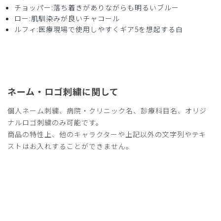
チョッパー:落ち着きがありながらも明るいブルー
2026-05-22
ロー:肌馴染みが良いチャコール
ご購入者様
ルフィ:医療現場で使用しやすくギア5を想起する白
購入確認済み
年齢:
30代
身長:
151-155cm
体重:
66-70kg
サイズ感
小さめ
大きめ
ストレッチ感
よく伸びる
伸びない
厚さ
とても薄い
厚い
ネーム・ロゴ刺繍に関して
サラサラしてて生地の触り心地も良いです。色味もオシャレ
でした。
個人ネーム刺繍、病院・クリニック名、診療科目名、オリジ
もう少し生地が伸びるというか、ストレッチ性があると動き
ナルロゴ刺繍のみ可能です。
やすいかなぁと思います
商品の特性上、他のキャラクターや上記以外の文字列やテキ
商品：
R60Scrub Canvas Club:ONE PIECEスクラブパ
ストはお入れすることができません。
ンツ(男女兼用)/トラファルガー・ロー/S
役に立った
0
2026-03-15