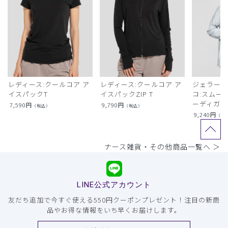
レディース:クールコア ア
レディース:クールコア ア
ジェラート
イスパックT
イスパックZIP T
コ:スムー
ーディガン
7,590
円
9,790
円
（税込）
（税込）
9,240
円
（税
ナース雑貨・その他商品一覧へ ＞
LINE公式アカウント
友だち追加で今すぐ使える550円クーポンプレゼント！注目の新商
品やお得な情報をいち早くお届けします。