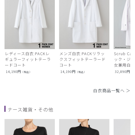
レディース白衣:PACKレ
メンズ白衣:PACKリラッ
Scrub Ca
ギュラーフィットテーラ
クスフィットテーラード
ック・ジャ
ードコート
コート
女兼用白衣
14,190
円
14,190
円
32,890
円
（税込）
（税込）
（
白衣商品一覧へ ＞
ナース雑貨・その他