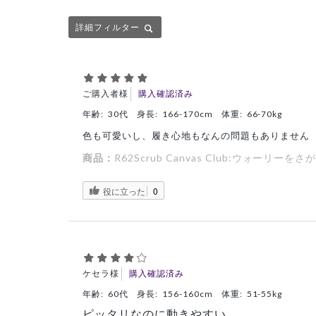
詳細フィルター
ご購入者様
購入確認済み
年齢:
30代
身長:
166-170cm
体重:
66-70kg
色も可愛いし、履き心地もなんの問題もありません
商品：
R62Scrub Canvas Club:ウォーリ
役に立った
0
ケセラ様
購入確認済み
年齢:
60代
身長:
156-160cm
体重:
51-55kg
ピッタリなのに動きやすい