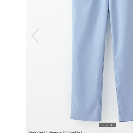
1
/
13