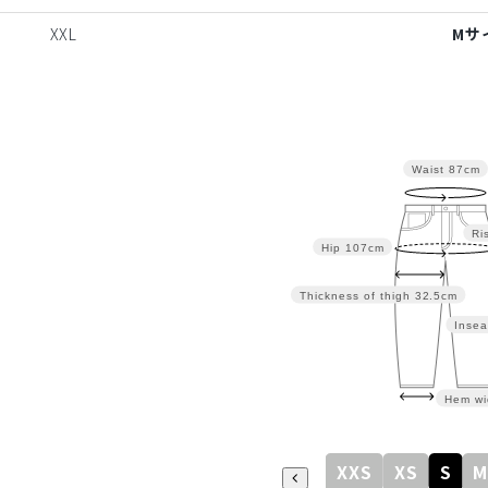
XXL
Mサ
Waist
87cm
Ri
Hip
107cm
Thickness of thigh
32.5cm
Insea
Hem wi
XXS
XS
S