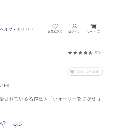
ヘルプ・ガイド
お気に入り
ログイン
カート
(0)
)
5件
04円)
愛されている名作絵本「ウォーリーをさがせ!」