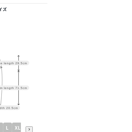
イズ
se length
29.5cm
m length
71.5cm
dth
20.5cm
M
L
XL