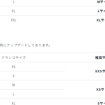
L
Mサ
XL
Lサ
XXL
XL
年6月にアップデートしております。
クラシコサイズ
推奨
XS
XXS
S
M
XS
L
XL
Sサ