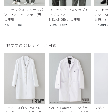
ユニセックス:スクラブパ
ユニセックス:スクラブト
ユニセック
ンツ・AIR MELANGE(男
ップス・AIR
ンツ・AIR L
女兼用)
MELANGE(男女兼用)
女兼用)
7,590
円
7,590
円
7,590
円
（税込）
（税込）
（税
おすすめのレディース白衣
レディース白衣:PACKレ
Scrub Canvas Club:ブラ
レディース