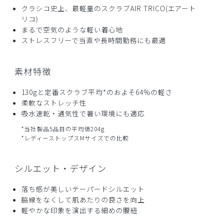
クラシコ史上、最軽量のスクラブAIR TRICO(エアート
リコ)
まるで空気のような軽い着心地
ストレスフリーで当直や長時間勤務にも最適
素材特徴
130gと定番スクラブ平均*のおよそ64%の軽さ
柔軟なストレッチ性
吸水速乾・通気性で暑い環境にも適応
*当社製品5品目の平均値204g
*レディーストップスMサイズでの比較
シルエット・デザイン
落ち感が美しいテーパードシルエット
脇線をなくして肌あたりの良さを向上
軽やかな印象を演出する細めの腰紐