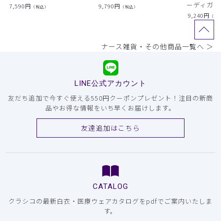
ーディガン
7,590
円
9,790
円
（税込）
（税込）
9,240
円
（税
ナース雑貨・その他商品一覧へ ＞
LINE公式アカウント
友だち追加で今すぐ使える550円クーポンプレゼント！注目の新商
品やお得な情報をいち早くお届けします。
友達追加はこちら
CATALOG
クラシコの最新白衣・医療ウェアカタログをpdfでご案内いたしま
す。