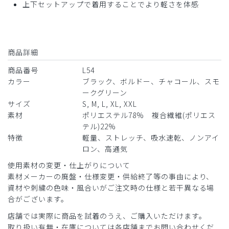
上下セットアップで着用することでより軽さを体感
商品詳細
商品番号
L54
カラー
ブラック、ボルドー、チャコール、スモ
ークグリーン
サイズ
S, M, L, XL, XXL
素材
ポリエステル78% 複合繊維(ポリエス
テル)22%
特徴
軽量、ストレッチ、吸水速乾、ノンアイ
ロン、高通気
使用素材の変更・仕上がりについて
素材メーカーの廃盤・仕様変更・供給終了等の事由により、
資材や刺繍の色味・風合いがご注文時の仕様と若干異なる場
合がございます。
店舗では実際に商品を試着のうえ、ご購入いただけます。
取り扱い有無・在庫については各店舗までお問い合わせくだ