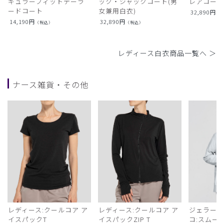
ギュラーフィットテーラ
ック・ジャックコート(男
レアコー
ードコート
女兼用白衣)
32,890
円
（
14,190
円
32,890
円
（税込）
（税込）
レディース白衣商品一覧へ ＞
ナース雑貨・その他
レディース:クールコア ア
レディース:クールコア ア
ジェラート
イスパックT
イスパックZIP T
コ:スムー