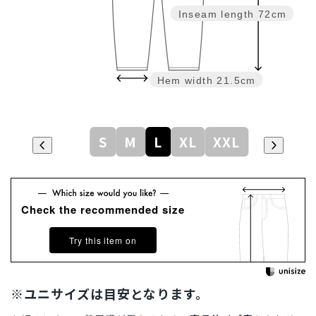
Inseam length
72cm
Hem width
21.5cm
S
M
L
XL
XXL
Check the recommended size
Try this item on
※ユニサイズは目安となります。