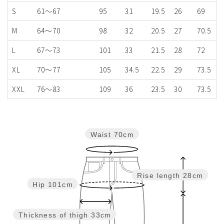
S
61～67
95
31
19.5
26
69
M
64～70
98
32
20.5
27
70.5
L
67～73
101
33
21.5
28
72
XL
70～77
105
34.5
22.5
29
73.5
XXL
76～83
109
36
23.5
30
73.5
Waist
70cm
Rise length
28cm
Hip
101cm
Thickness of thigh
33cm