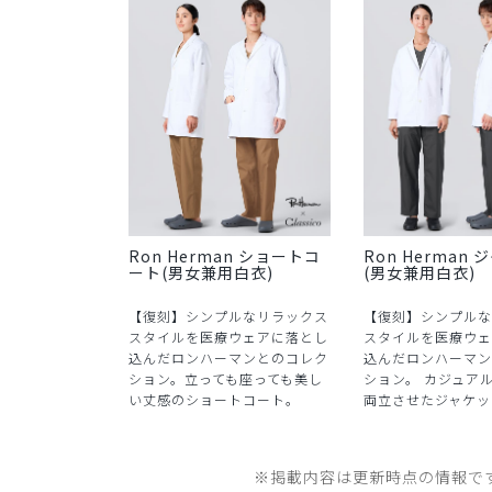
Ron Herman ショートコ
Ron Herman
ート(男女兼用白衣)
(男女兼用白衣)
【復刻】シンプルなリラックス
【復刻】シンプルな
スタイルを医療ウェアに落とし
スタイルを医療ウェ
込んだロンハーマンとのコレク
込んだロンハーマン
ション。立っても座っても美し
ション。 カジュア
い丈感のショートコート。
両立させたジャケッ
※掲載内容は更新時点の情報で