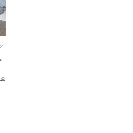
ク
左
コ直