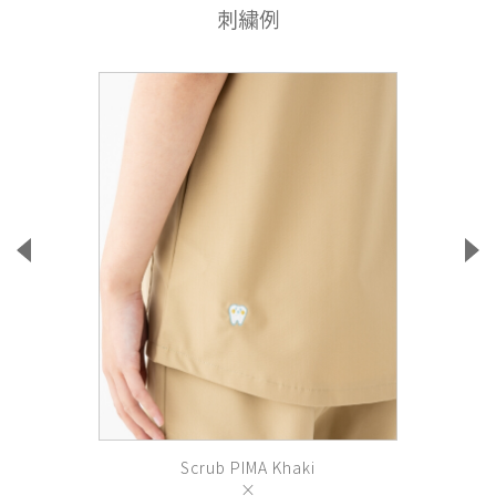
刺繍例
Scrub PIMA Khaki
×