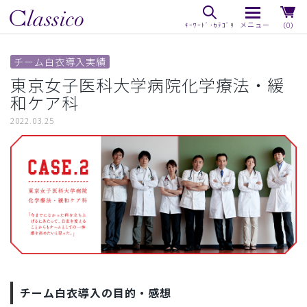
（0）
チーム白衣導入実績
東京女子医科大学病院化学療法・緩
和ケア科
2022.03.25
チーム白衣導入の目的・感想