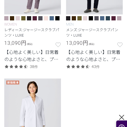
WOMEN
MEN
レディース:ジャージースクラブパ
メンズ:ジャージースクラブパン
ンツ・LUXE
ツ・LUXE
13,090
円
13,090
円
(税込)
(税込)
【心地よく美しい】日常着
【心地よく美しい】日常着
のような心地よさと、プロ
のような心地よさと、プロ
フェッショナルにふさわし
フェッショナルにふさわし
38件
43件
い美しさを両立した定番シ
い美しさを両立した定番シ
リーズ。
リーズ。