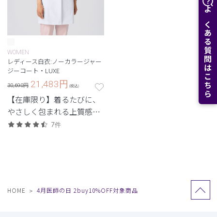
よくある質問はこちら
WOMEN
レディース白衣:ノーカラージャー
ジーコート・LUXE
21,483
円
30,690円
(税込)
【在庫限り】着るたびに、
やさしく包まれる上質感。
ストレッチ性で快適な定番
7件
シリーズ「LUXE(リュク
ス)」。
HOME
4月医師の日 2buy10%OFF対象商品