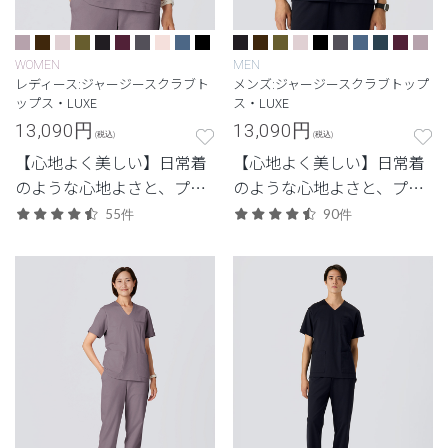
WOMEN
MEN
レディース:ジャージースクラブト
メンズ:ジャージースクラブトップ
ップス・LUXE
ス・LUXE
13,090
円
13,090
円
(税込)
(税込)
【心地よく美しい】日常着
【心地よく美しい】日常着
のような心地よさと、プロ
のような心地よさと、プロ
フェッショナルにふさわし
フェッショナルにふさわし
55件
90件
い美しさを両立した定番シ
い美しさを両立した定番シ
リーズ。
リーズ。