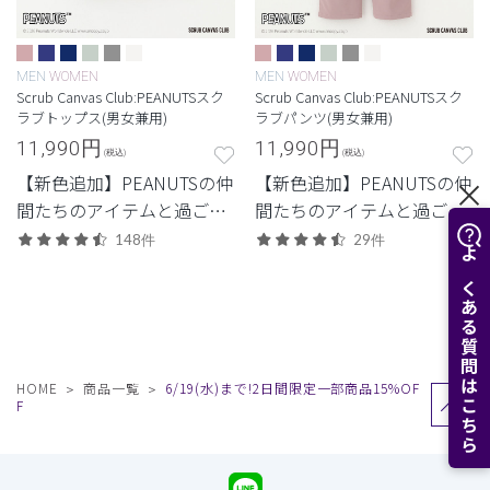
MEN
WOMEN
MEN
WOMEN
Scrub Canvas Club:PEANUTSスク
Scrub Canvas Club:PEANUTSスク
ラブトップス(男女兼用)
ラブパンツ(男女兼用)
11,990
円
11,990
円
(税込)
(税込)
【新色追加】PEANUTSの仲
【新色追加】PEANUTSの仲
間たちのアイテムと過ご
間たちのアイテムと過ご
す、心あたたまるスクラブ
す、心あたたまるスクラブ
148件
29件
コレクション
コレクション
よくある質問はこちら
HOME
商品一覧
6/19(水)まで!2日間限定一部商品15%OF
F