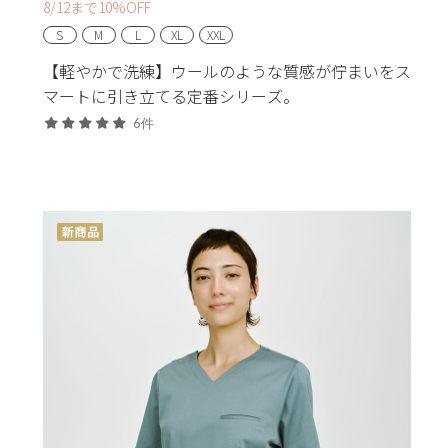
8/12まで10%OFF
S
M
L
XL
XXL
【軽やかで洗練】ウールのような質感が佇まいをス
マートに引き立てる定番シリーズ。
6件