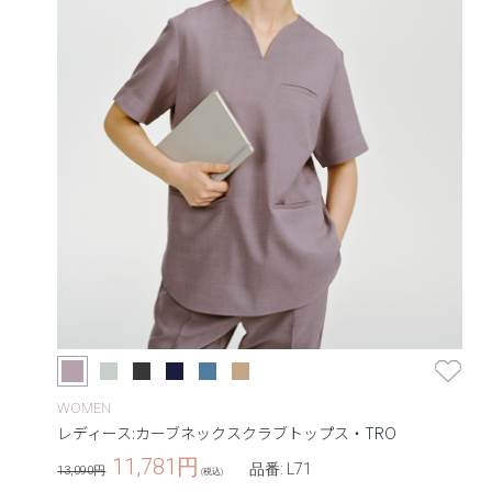
WOMEN
レディース:カーブネックスクラブトップス・TRO
11,781
円
品番: L71
13,090円
(税込)