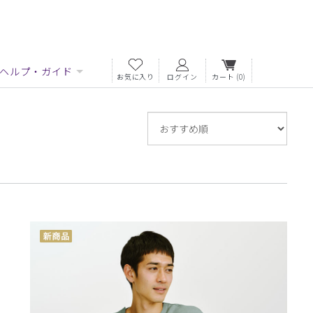
ヘルプ・ガイド
お気に入り
ログイン
カート
(0)
並
び
替
え