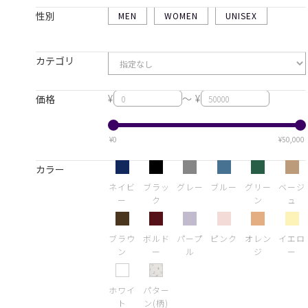
性別
MEN
WOMEN
UNISEX
カテゴリ
¥
～ ¥
価格
¥0
¥50,000
カラー
ネイビ
ブラッ
グレー
ブルー
グリー
ベージ
ー
ク
ン
ュ
ブラウ
ボルド
パープ
ピンク
オレン
イエロ
ン
ー
ル
ジ
ー
ホワイ
パター
ト
ン(柄)