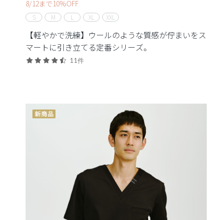
8/12まで10%OFF
S
M
L
XL
XXL
【軽やかで洗練】ウールのような質感が佇まいをス
マートに引き立てる定番シリーズ。
11件