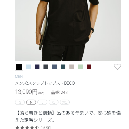
MEN
メンズ:スクラブトップス・DECO
13,090
円
品番: 243
(税込)
S
M
L
XL
XXL
【落ち着きと信頼】品のある佇まいで、安心感を備
えた定番シリーズ。
158件