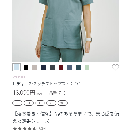
WOMEN
レディース:スクラブトップス・DECO
13,090
円
品番: 710
(税込)
S
M
L
XL
XXL
【落ち着きと信頼】品のある佇まいで、安心感を備
えた定番シリーズ。
63件