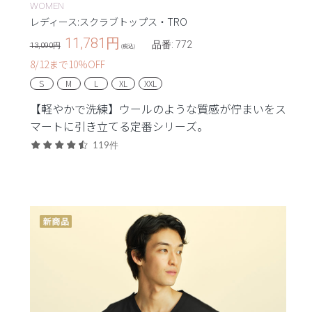
WOMEN
レディース:スクラブトップス・TRO
11,781
円
品番: 772
13,090円
(税込)
8/12まで10%OFF
S
M
L
XL
XXL
【軽やかで洗練】ウールのような質感が佇まいをス
マートに引き立てる定番シリーズ。
119件