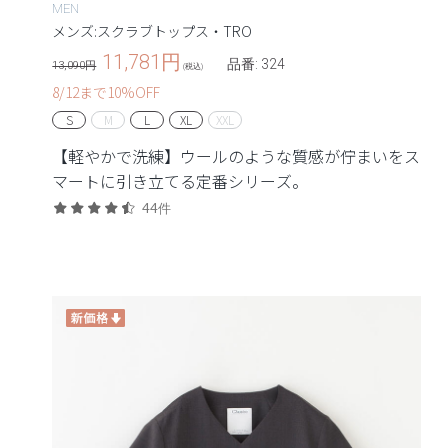
MEN
メンズ:スクラブトップス・TRO
11,781
円
品番: 324
13,090円
(税込)
8/12まで10%OFF
S
M
L
XL
XXL
【軽やかで洗練】ウールのような質感が佇まいをス
マートに引き立てる定番シリーズ。
44件