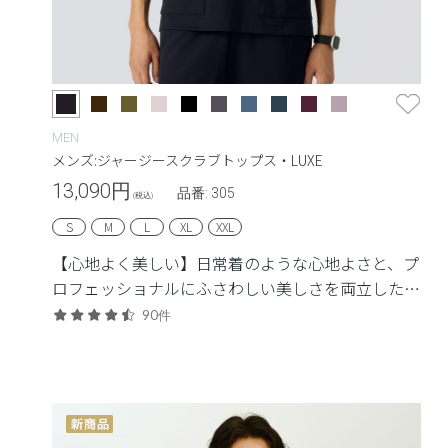
MEN
メンズ:ジャージースクラブトップス・LUXE
13,090
円
品番: 305
(税込)
S
M
L
XL
XXL
【心地よく美しい】日常着のような心地よさと、プ
ロフェッショナルにふさわしい美しさを両立した定
番シリーズ。
90件