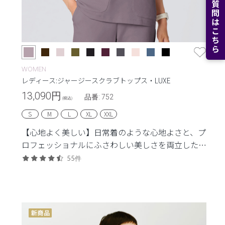
よくある質問はこちら
WOMEN
レディース:ジャージースクラブトップス・LUXE
13,090
円
品番: 752
(税込)
S
M
L
XL
XXL
【心地よく美しい】日常着のような心地よさと、プ
ロフェッショナルにふさわしい美しさを両立した定
番シリーズ。
55件