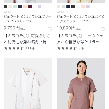
WOMEN
WOMEN
ジェラート ピケ&クラシコ:プリー
ジェラート ピケ&クラシコ:パイピ
ツスクラブトップス
ングスクラブトップス
9,790
円
10,890
円
(税込)
(税込)
【人気コラボ】可愛らしさ
【人気コラボ】ルームウェ
と利便性を兼ね備えた持っ
アから着想を得たリラック
ておきたいジップタイプ。
ス感のあるデザイン。
111件
9件