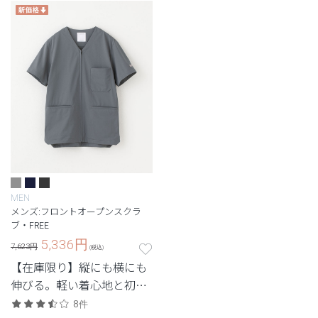
「LUXE(リュクス)」。
MEN
メンズ:フロントオープンスクラ
ブ・FREE
5,336
円
7,623円
(税込)
【在庫限り】縦にも横にも
伸びる。軽い着心地と初め
ての1着にもおすすめなシ
8件