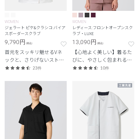
WOMEN
WOMEN
ジェラート ピケ&クラシコ:バイア
レディース:フロントオープンスク
スボーダースクラブ
ラブ・LUXE
9,790
円
13,090
円
(税込)
(税込)
首元をスッキリ魅せるVネ
【心地よく美しい】着るた
ックと、さりげないストラ
びに、やさしく包まれる上
イプ柄で好感度UP。
質感。ストレッチ性で快適
23件
10件
な定番シリーズ「LUXE(リ
ュクス)」。