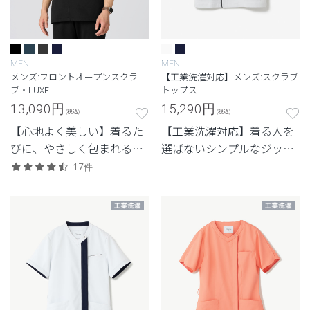
MEN
MEN
メンズ:フロントオープンスクラ
【工業洗濯対応】メンズ:スクラブ
ブ・LUXE
トップス
13,090
円
15,290
円
(税込)
(税込)
【心地よく美しい】着るた
【工業洗濯対応】着る人を
びに、やさしく包まれる上
選ばないシンプルなジップ
質感。ストレッチ性で快適
アップスクラブ
17件
な定番シリーズ「LUXE(リ
ュクス)」。