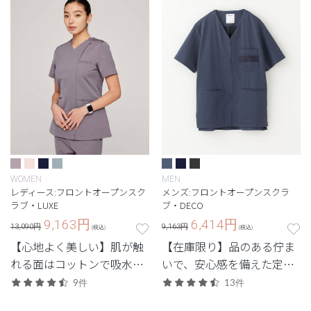
WOMEN
MEN
レディース:フロントオープンスク
メンズ:フロントオープンスクラ
ラブ・LUXE
ブ・DECO
9,163
円
6,414
円
13,090円
9,163円
(税込)
(税込)
【心地よく美しい】肌が触
【在庫限り】品のある佇ま
れる面はコットンで吸水性
いで、安心感を備えた定番
があり、汗をかいても快適
シリーズ。
9件
13件
な着心地の定番シリーズ