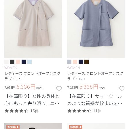
WOMEN
WOMEN
レディース:フロントオープンスク
レディース:フロントオープンスク
ラブ・FREE
ラブ・TRO
5,336
円
5,336
円
7,623円
7,623円
(税込)
(税込)
【在庫限り】女性の身体と
【在庫限り】サマーウール
心にもっと寄り添う。ニュ
のような質感が佇まいをス
アンスカラーを合わせたマ
マートに引き立てるTRO(ト
15件
11件
ルチストレッチ素材で動き
ロ)シリーズ
やすく。