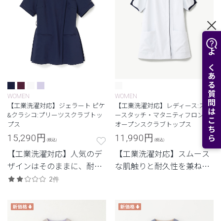
よくある質問はこちら
WOMEN
WOMEN
【工業洗濯対応】ジェラート ピケ
【工業洗濯対応】レディース:スム
&クラシコ:プリーツスクラブトッ
ースタッチ・マタニティフロント
プス
オープンスクラブトップス
15,290
円
11,990
円
(税込)
(税込)
【工業洗濯対応】人気のデ
【工業洗濯対応】スムース
ザインはそのままに、耐久
な肌触りと耐久性を兼ね備
性を兼ね備えたモデル
えたシリーズ
2件