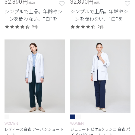
32,890
円
32,890
円
(税込)
(税込)
シンプルで上品。年齢やシ
シンプルで上品。年齢やシ
ーンを問わない、"白"を追
ーンを問わない、"白"を追
求したクラシコの定番モデ
求したクラシコの定番モデ
9件
2件
ル。
ル。
WOMEN
WOMEN
レディース白衣:アーバンショート
ジェラート ピケ&クラシコ 白衣:パ
コート
イピングショートコート