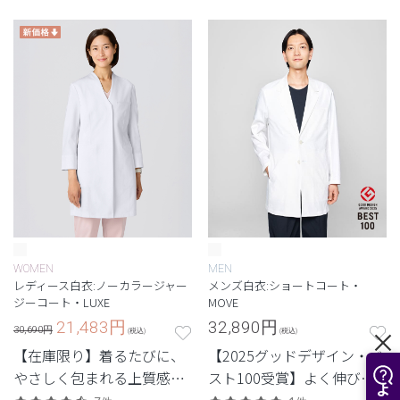
み出せない白衣。新素材
材のジャケット白衣。
「ライトジャージー」のレ
ディースドクターコート。
WOMEN
MEN
レディース白衣:ノーカラージャー
メンズ白衣:ショートコート・
ジーコート・LUXE
MOVE
21,483
円
32,890
円
30,690円
(税込)
(税込)
【在庫限り】着るたびに、
【2025グッドデザイン・ベ
やさしく包まれる上質感。
スト100受賞】よく伸び
ストレッチ性で快適な定番
て、軽い。デザインと機能