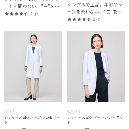
シンプルで上品。年齢やシ
ーンを問わない、"白"を追
ーンを問わない、"白"を追
求したクラシコの定番モデ
24件
求したクラシコの定番モデ
ル。
27件
ル。
WOMEN
WOMEN
レディース白衣:アーバンLABコー
レディース白衣:アーバンジャケッ
ト
ト