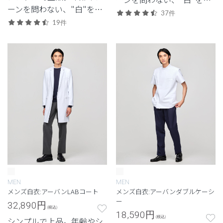
ーンを問わない、"白"を追
求したクラシコの定番モデ
37件
求したクラシコの定番モデ
19件
ル。
ル。
MEN
MEN
メンズ白衣:アーバンLABコート
メンズ白衣:アーバンダブルケーシ
ー
32,890
円
(税込)
18,590
円
(税込)
シンプルで上品。年齢やシ