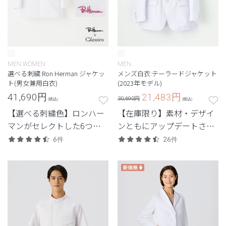
MEN
WOMEN
MEN
選べる刺繍:Ron Herman ジャケッ
メンズ白衣:テーラードジャケット
ト(男女兼用白衣)
(2023年モデル)
41,690
円
21,483
円
30,690円
(税込)
(税込)
【選べる刺繍色】ロンハー
【在庫限り】素材・デザイ
マンがセレクトした6つの
ンともにアップデートされ
刺繍色からつくる特別なジ
た、定番人気のテーラード
6件
26件
ャケット白衣。
ジャケット。