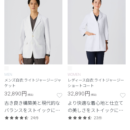
ンズドクターコート。
ンズショートコート。
MEN
WOMEN
メンズ白衣:ライトジャージージャ
レディース白衣:ライトジャージー
ケット
ショートコート
32,890
円
32,890
円
(税込)
(税込)
古き良き構築美と現代的な
より快適な着心地と仕立て
バランスをストイックに追
の美しさをストイックに追
求した、クラシコにしか生
求した、クラシコにしか生
24件
23件
み出せないジャケット。新
み出せない白衣。新素材