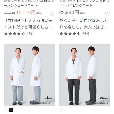
ジェラート ピケ&クラシコ 白衣:ア
ジェラート ピケ&クラシコ 白衣:ラ
ーバンショートコート
イトパイピングコート
16,116
円
32,890
円
23,023円
(税込)
(税込)
【在庫限り】大人っぽいテ
あなたらしい自然なおしゃ
イストだけど可愛らしさも
れを楽しむ。大人っぽさの
ひと匙。裏地の花柄がポイ
あるベーシックなデザイ
15件
24件
ント。
ン。