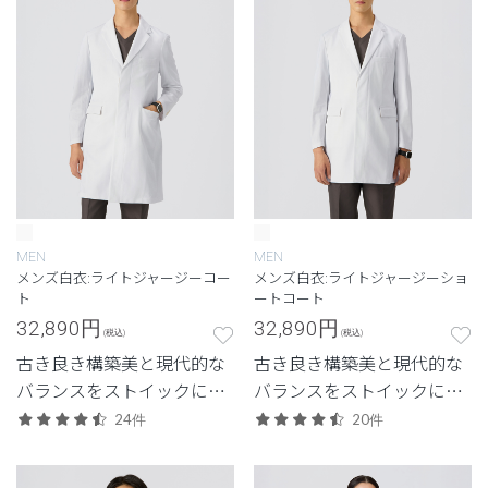
MEN
MEN
メンズ白衣:ライトジャージーコー
メンズ白衣:ライトジャージーショ
ト
ートコート
32,890
円
32,890
円
(税込)
(税込)
古き良き構築美と現代的な
古き良き構築美と現代的な
バランスをストイックに追
バランスをストイックに追
求した、クラシコにしか生
求した、クラシコにしか生
24件
20件
み出せない白衣。新素材
み出せない白衣。新素材
「ライトジャージー」のメ
「ライトジャージー」のメ