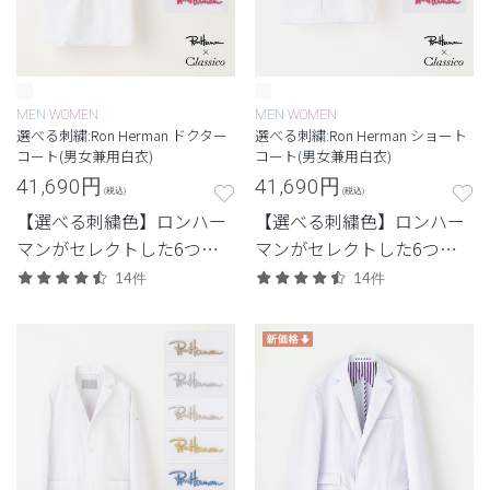
MEN
WOMEN
MEN
WOMEN
選べる刺繍:Ron Herman ドクター
選べる刺繍:Ron Herman ショート
コート(男女兼用白衣)
コート(男女兼用白衣)
41,690
円
41,690
円
(税込)
(税込)
【選べる刺繍色】ロンハー
【選べる刺繍色】ロンハー
マンがセレクトした6つの
マンがセレクトした6つの
刺繍色からつくる特別なド
刺繍色からつくる特別なシ
14件
14件
クターコート。
ョートコート。