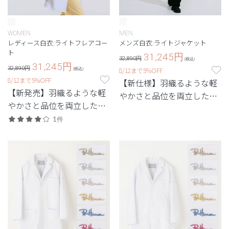
WOMEN
MEN
レディース白衣:ライトフレアコー
メンズ白衣:ライトジャケット
ト
31,245
円
32,890円
(税込)
31,245
円
32,890円
8/12まで5%OFF
(税込)
8/12まで5%OFF
【新仕様】羽織るような軽
【新発売】羽織るような軽
やかさと品位を両立した、
やかさと品位を両立した、
最軽量級の白衣。
最軽量級の白衣。
1件