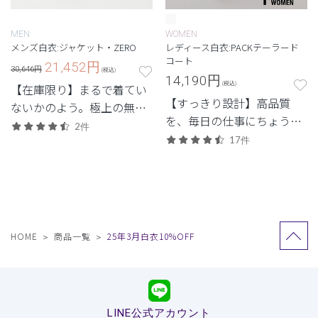
MEN
WOMEN
メンズ白衣:ジャケット・ZERO
レディース白衣:PACKテーラード
コート
21,452
円
30,646円
(税込)
14,190
円
(税込)
【在庫限り】まるで着てい
【すっきり設計】高品質
ないかのよう。極上の無重
を、毎日の仕事にちょうど
力体験を味わう次世代シリ
2件
よく。日常使いしやすいプ
ーズ。
17件
ライスも魅力。
HOME
商品一覧
25年3月白衣10%OFF
LINE公式アカウント