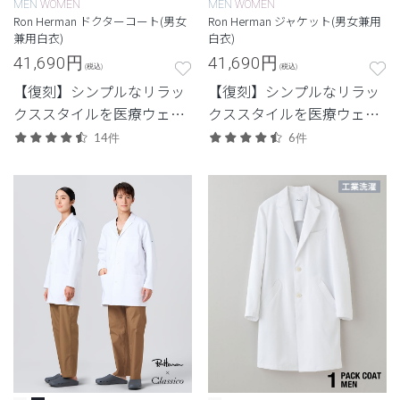
MEN
WOMEN
MEN
WOMEN
Ron Herman ドクターコート(男女
Ron Herman ジャケット(男女兼用
兼用白衣)
白衣)
41,690
円
41,690
円
(税込)
(税込)
【復刻】シンプルなリラッ
【復刻】シンプルなリラッ
クススタイルを医療ウェア
クススタイルを医療ウェア
に落とし込んだロンハーマ
に落とし込んだロンハーマ
14件
6件
ンとのコレクション。ファ
ンとのコレクション。 カジ
ッション性と機能性を兼ね
ュアルさと品格を両立させ
備えたドクターコート。
たジャケット白衣。