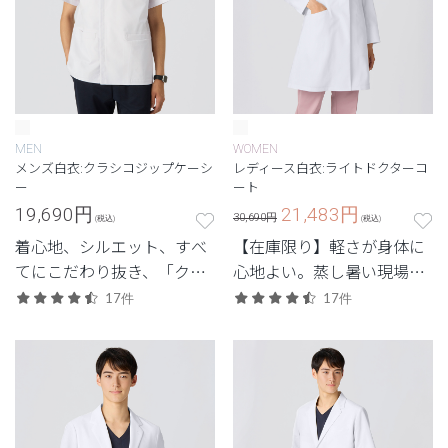
MEN
WOMEN
メンズ白衣:クラシコジップケーシ
レディース白衣:ライトドクターコ
ー
ート
19,690
円
21,483
円
30,690円
(税込)
(税込)
着心地、シルエット、すべ
【在庫限り】軽さが身体に
てにこだわり抜き、「クラ
心地よい。蒸し暑い現場で
シコ」の名を許されたケー
重宝する軽量モデル。
17件
17件
シー白衣。進化を重ねるシ
グネチャーシリーズの2023
年メンズモデル。