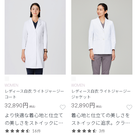
素材「ライトジャージー」
「ライトジャージー」のレ
シリーズのメンズ白衣。
ディースショートコート。
WOMEN
WOMEN
レディース白衣:ライトジャージー
レディース白衣:ライトジャージー
コート
ジャケット
32,890
円
32,890
円
(税込)
(税込)
より快適な着心地と仕立て
着心地と仕立ての美しさを
の美しさをストイックに追
ストイックに追求。クラシ
求した、クラシコにしか生
コしか生み出せない、新素
16件
3件