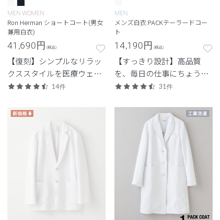
MEN
WOMEN
MEN
Ron Herman ショートコート(男女
メンズ白衣:PACKテーラードコー
兼用白衣)
ト
41,690
円
14,190
円
(税込)
(税込)
【復刻】シンプルなリラッ
【すっきり設計】高品質
クススタイルを医療ウェア
を、毎日の仕事にちょうど
に落とし込んだロンハーマ
よく。日常使いしやすいプ
14件
31件
ンとのコレクション。立っ
ライスも魅力。
ても座っても美しい丈感の
ショートコート。