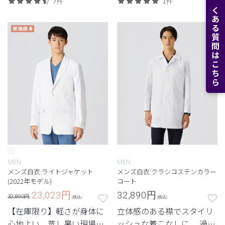
よくある質問はこちら
7件
1件
シリーズ「LUXE(リュク
性を両立させた定番・高機
ス)」。
能モデル。
MEN
MEN
メンズ白衣:ライトジャケット
メンズ白衣:クラシコステンカラー
(2022年モデル)
コート
23,023
円
32,890
円
32,890円
(税込)
(税込)
【在庫限り】軽さが身体に
立体感のある襟でスタイリ
心地よい。蒸し暑い現場で
ッシュな着こなしに。 過去