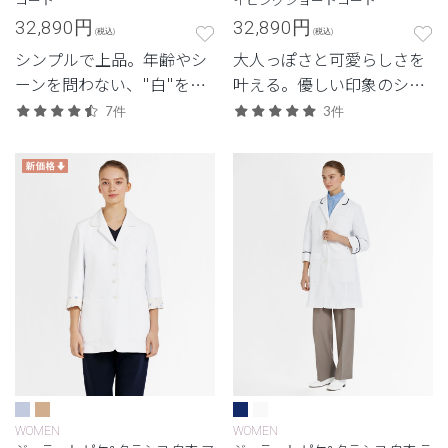
32,890
円
32,890
円
(税込)
(税込)
シンプルで上品。年齢やシ
大人っぽさと可愛らしさを
ーンを問わない、"白"を追
叶える。優しい印象のショ
求したクラシコの定番モデ
ートコート。
7件
3件
ル。
WOMEN
WOMEN