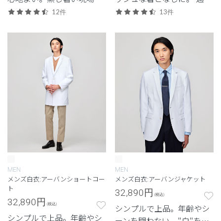
重宝する軽量モデル。
の人気モデルが復刻。
12件
13件
MEN
MEN
メンズ白衣:アーバンショートコー
メンズ白衣:アーバンジャケット
ト
32,890
円
(税込)
32,890
円
(税込)
シンプルで上品。年齢やシ
シンプルで上品。年齢やシ
ーンを問わない、"白"を追