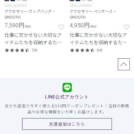
MEN
WOMEN
MEN
WOMEN
アクセサリー:ラップバッグ・
アクセサリー:ペンケース・
SMOOTH
SMOOTH
7,590
円
4,950
円
(税込)
(税込)
仕事に欠かせない大切なア
仕事に欠かせない大切なア
イテムたちを収納するため
イテムたちを収納するため
のクラシコオリジナルのラ
のクラシコオリジナルのペ
7件
9件
ップバッグ。
ンケース。
LINE公式アカウント
友だち追加で今すぐ使える550円クーポンプレゼント！注目の新商
品やお得な情報をいち早くお届けします。
友達追加はこちら