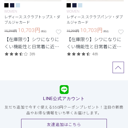
WOMEN
WOMEN
レディース:スクラブトップス・ダ
レディース:スクラブパンツ・ダブ
ブルジャカード
ルジャカード
10,703
円
10,703
円
15,290円
15,290円
(税込)
(税込)
【在庫限り】シワになりに
【在庫限り】シワになりに
くい機能性と日常着に近い
くい機能性と日常着に近い
デザインを兼ね備えたユニ
デザインを兼ね備えたユニ
3件
4件
フォーム。
フォーム。
LINE公式アカウント
友だち追加で今すぐ使える550円クーポンプレゼント！注目の新商
品やお得な情報をいち早くお届けします。
友達追加はこちら