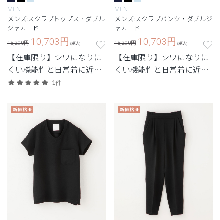
MEN
MEN
メンズ:スクラブトップス・ダブル
メンズ:スクラブパンツ・ダブルジ
ジャカード
ャカード
10,703
円
10,703
円
15,290円
15,290円
(税込)
(税込)
【在庫限り】シワになりに
【在庫限り】シワになりに
くい機能性と日常着に近い
くい機能性と日常着に近い
デザインを兼ね備えたユニ
デザインを兼ね備えたユニ
1件
フォーム。
フォーム。