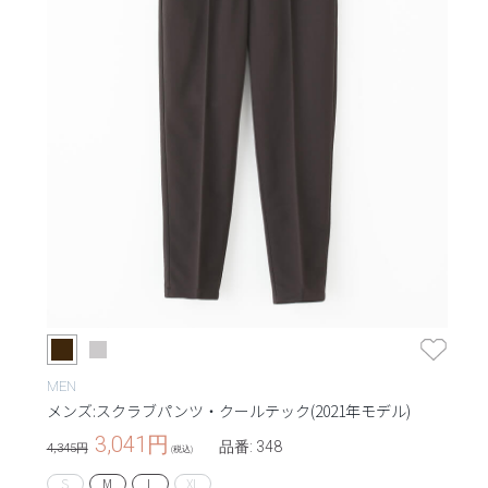
MEN
メンズ:スクラブパンツ・クールテック(2021年モデル)
3,041
円
品番: 348
4,345円
(税込)
S
M
L
XL