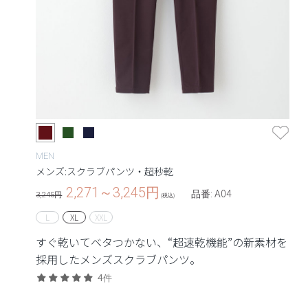
MEN
メンズ:スクラブパンツ・超秒乾
2,271～3,245
円
品番: A04
3,245円
(税込)
L
XL
XXL
すぐ乾いてベタつかない、“超速乾機能”の新素材を
採用したメンズスクラブパンツ。
4件