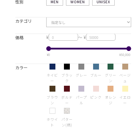
性別
MEN
WOMEN
UNISEX
カテゴリ
¥
～ ¥
価格
¥0
¥50,000
カラー
ネイビ
ブラッ
グレー
ブルー
グリー
ベージ
ー
ク
ン
ュ
ブラウ
ボルド
パープ
ピンク
オレン
イエロ
ン
ー
ル
ジ
ー
ホワイ
パター
ト
ン(柄)