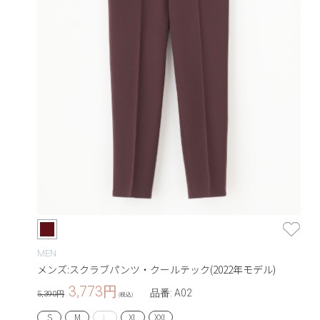
MEN
メンズ:スクラブパンツ・クールテック(2022年モデル)
3,773
円
品番: A02
5,390円
(税込)
S
M
L
XL
XXL