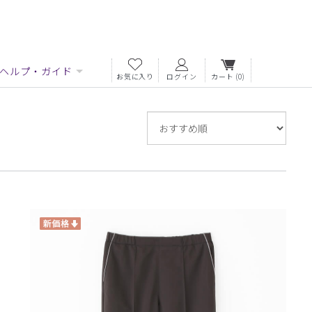
ヘルプ・ガイド
お気に入り
ログイン
カート
(0)
並
び
替
え