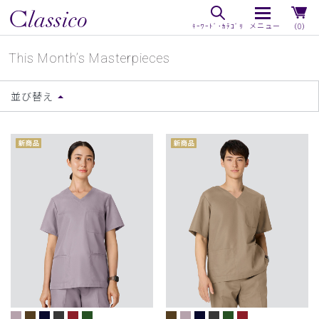
（0）
This Month’s Masterpieces
並び替え