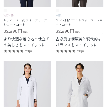
WOMEN
MEN
レディース白衣:ライトジャージー
メンズ白衣:ライトジャージーショ
ショートコート
ートコート
32,890
円
32,890
円
(税込)
(税込)
より快適な着心地と仕立て
古き良き構築美と現代的な
の美しさをストイックに追
バランスをストイックに追
求した、クラシコにしか生
求した、クラシコにしか生
23件
20件
み出せない白衣。新素材
み出せない白衣。新素材
「ライトジャージー」のレ
「ライトジャージー」のメ
ディースショートコート。
ンズショートコート。