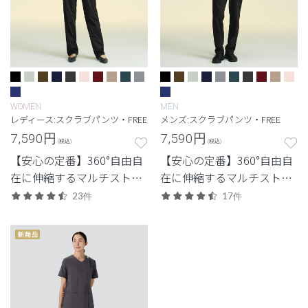
WOMEN
MEN
レディース:スクラブパンツ・FREE
メンズ:スクラブパンツ・FREE
7,590
円
7,590
円
(税込)
(税込)
【安心の定番】360°自由自
【安心の定番】360°自由自
在に伸縮するマルチストレ
在に伸縮するマルチストレ
ッチ素材を使用した定番・
ッチ素材を使用した定番・
23件
17件
高機能モデル。
高機能モデル。