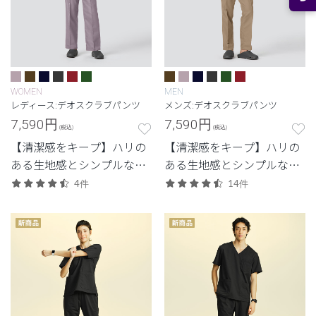
WOMEN
MEN
レディース:デオスクラブパンツ
メンズ:デオスクラブパンツ
7,590
円
7,590
円
(税込)
(税込)
【清潔感をキープ】ハリの
【清潔感をキープ】ハリの
ある生地感とシンプルなデ
ある生地感とシンプルなデ
ザイン。清潔感と快適さに
ザイン。清潔感と快適さに
4件
14件
配慮した定番・高機能モデ
配慮した定番・高機能モデ
ル。
ル。