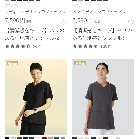
WOMEN
MEN
レディース:デオスクラブトップス
メンズ:デオスクラブトップス
7,590
円
7,590
円
(税込)
(税込)
【清潔感をキープ】ハリの
【清潔感をキープ】ハリの
ある生地感とシンプルなデ
ある生地感とシンプルなデ
ザイン。清潔感と快適さに
ザイン。清潔感と快適さに
56件
128件
配慮した定番・高機能モデ
配慮した定番・高機能モデ
ル。
ル。