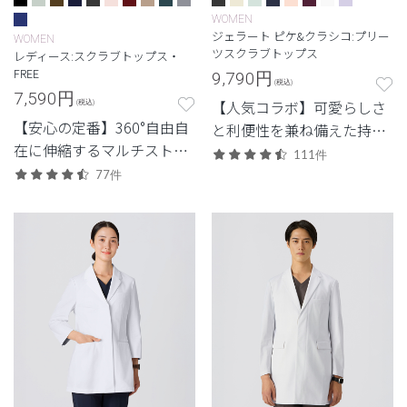
WOMEN
ジェラート ピケ&クラシコ:プリー
WOMEN
ツスクラブトップス
レディース:スクラブトップス・
FREE
9,790
円
(税込)
7,590
円
【人気コラボ】可愛らしさ
(税込)
【安心の定番】360°自由自
と利便性を兼ね備えた持っ
在に伸縮するマルチストレ
ておきたいジップタイプ。
111件
ッチ素材を使用した定番・
77件
高機能モデル。