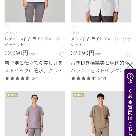
WOMEN
MEN
レディース白衣:ライトジャージー
メンズ白衣:ライトジャージージャ
ジャケット
ケット
32,890
円
32,890
円
(税込)
(税込)
着心地と仕立ての美しさを
古き良き構築美と現代的な
ストイックに追求。クラシ
バランスをストイックに追
コしか生み出せない、新素
求した、クラシコにしか生
3件
24件
材のジャケット白衣。
み出せないジャケット。新
よくある質問はこちら
素材「ライトジャージー」
シリーズのメンズ白衣。