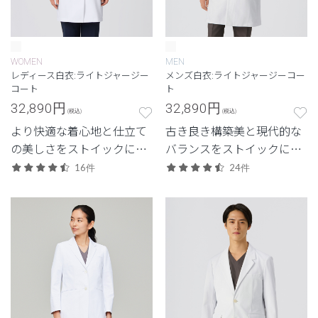
WOMEN
MEN
レディース白衣:ライトジャージー
メンズ白衣:ライトジャージーコー
コート
ト
32,890
円
32,890
円
(税込)
(税込)
より快適な着心地と仕立て
古き良き構築美と現代的な
の美しさをストイックに追
バランスをストイックに追
求した、クラシコにしか生
求した、クラシコにしか生
16件
24件
み出せない白衣。新素材
み出せない白衣。新素材
「ライトジャージー」のレ
「ライトジャージー」のメ
ディースドクターコート。
ンズドクターコート。