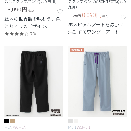
むしスクラブパンツ(男女兼用)
スクラブパンツ(ARCHITECTS)(男女
兼用)
13,090
円
(税込)
8,393
円
11,990円
(税込)
絵本の世界観を味わう、色
ホスピタルアートを原点に
とりどりのデザイン。
活動するワンダーアートと
7件
のコラボモデル第2弾。ア
ートで世界の建築を巡るス
クラブ。
MEN
WOMEN
MEN
WOMEN