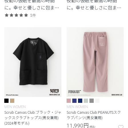
夜勤の仮眠を最高の時間
夜勤の仮眠を最高の時間
に。幸せと優しさに包まれ
に。幸せと優しさに包まれ
るコンパクトなブランケッ
る入眠アイテム。
1件
ト。
MEN
WOMEN
MEN
WOMEN
Scrub Canvas Club:ブラック・ジャ
Scrub Canvas Club:PEANUTSスク
ックスクラブトップス(男女兼用)
ラブパンツ(男女兼用)
(2024年モデル)
11,990
円
(税込)