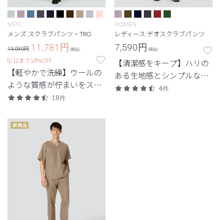
MEN
WOMEN
メンズ:スクラブパンツ・TRO
レディース:デオスクラブパンツ
11,781
円
7,590
円
13,090円
(税込)
(税込)
8/12まで10%OFF
【清潔感をキープ】ハリの
【軽やかで洗練】ウールの
ある生地感とシンプルなデ
ような質感が佇まいをスマ
ザイン。清潔感と快適さに
4件
ートに引き立てる定番シリ
18件
配慮した定番・高機能モデ
ーズ。
ル。