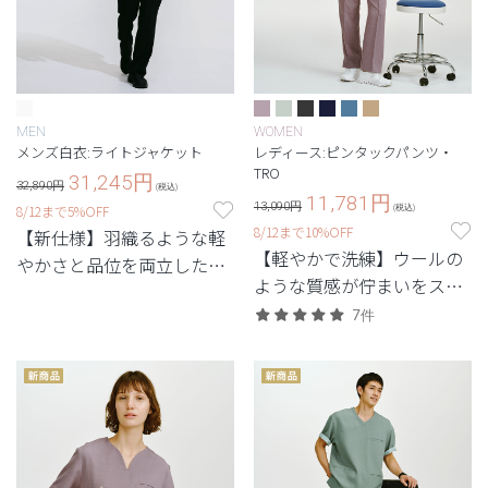
MEN
WOMEN
メンズ白衣:ライトジャケット
レディース:ピンタックパンツ・
TRO
31,245
円
32,890円
(税込)
11,781
円
13,090円
8/12まで5%OFF
(税込)
8/12まで10%OFF
【新仕様】羽織るような軽
【軽やかで洗練】ウールの
やかさと品位を両立した、
ような質感が佇まいをスマ
最軽量級の白衣。
ートに引き立てる定番シリ
7件
ーズ。