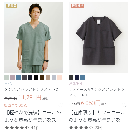
MEN
WOMEN
メンズ:スクラブトップス・TRO
レディース:Vネックスクラブトッ
プス・TRO
11,781
円
13,090円
(税込)
6,853
円
9,790円
8/12まで10%OFF
(税込)
【軽やかで洗練】ウールの
【在庫限り】サマーウール
ような質感が佇まいをスマ
のような質感が佇まいをス
ートに引き立てる定番シリ
マートに引き立てるTRO(ト
44件
23件