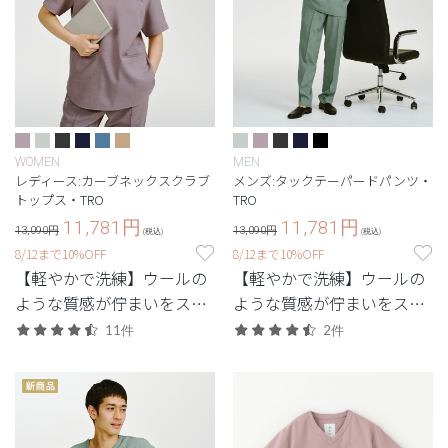
WOMEN
MEN
レディース:カーブネックスクラブ
メンズ:タックテーパードパンツ・
トップス・TRO
TRO
11,781
円
11,781
円
13,090円
13,090円
(税込)
(税込)
8/12まで10%OFF
8/12まで10%OFF
【軽やかで洗練】ウールの
【軽やかで洗練】ウールの
ような質感が佇まいをスマ
ような質感が佇まいをスマ
ートに引き立てる定番シリ
ートに引き立てる定番シリ
11件
2件
ーズ。
ーズ。