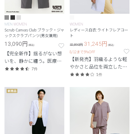
MEN
WOMEN
WOMEN
Scrub Canvas Club:ブラック・ジャ
レディース白衣:ライトフレアコー
ックスクラブパンツ(男女兼用)
ト
13,090
円
31,245
円
32,890円
(税込)
(税込)
8/12まで5%OFF
【完全新作】揺るがない想
【新発売】羽織るような軽
いを、静かに纏う。医療漫
やかさと品位を両立した、
画の不朽の名作とのコラボ
7件
最軽量級の白衣。
レーション第2弾。
1件