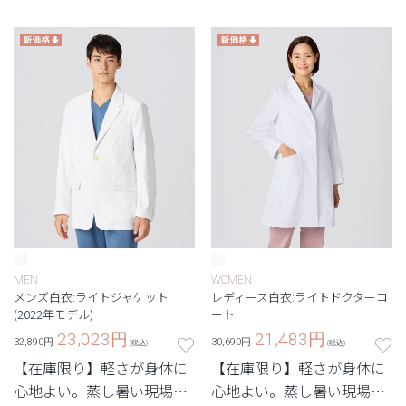
配慮した定番・高機能モデ
配慮した定番・高機能モデ
ル。
ル。
MEN
WOMEN
メンズ白衣:ライトジャケット
レディース白衣:ライトドクターコ
(2022年モデル)
ート
23,023
円
21,483
円
32,890円
30,690円
(税込)
(税込)
【在庫限り】軽さが身体に
【在庫限り】軽さが身体に
心地よい。蒸し暑い現場で
心地よい。蒸し暑い現場で