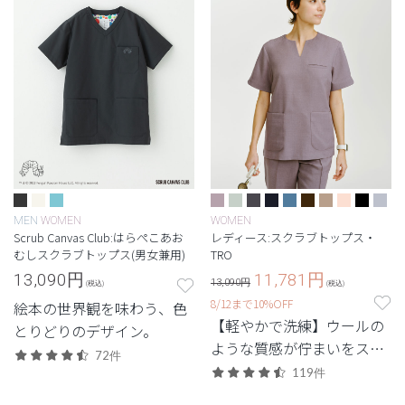
MEN
WOMEN
WOMEN
Scrub Canvas Club:はらぺこあお
レディース:スクラブトップス・
むしスクラブトップス(男女兼用)
TRO
13,090
円
11,781
円
13,090円
(税込)
(税込)
8/12まで10%OFF
絵本の世界観を味わう、色
【軽やかで洗練】ウールの
とりどりのデザイン。
ような質感が佇まいをスマ
72件
ートに引き立てる定番シリ
119件
ーズ。