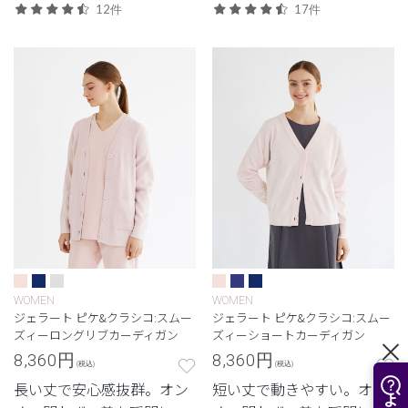
重宝する軽量モデル。
重宝する軽量モデル。
12件
17件
WOMEN
WOMEN
ジェラート ピケ&クラシコ:スムー
ジェラート ピケ&クラシコ:スムー
ズィーロングリブカーディガン
ズィーショートカーディガン
8,360
円
8,360
円
(税込)
(税込)
長い丈で安心感抜群。オン
短い丈で動きやすい。オン