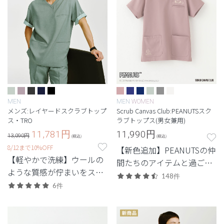
MEN
MEN
WOMEN
メンズ:レイヤードスクラブトップ
Scrub Canvas Club:PEANUTSスク
ス・TRO
ラブトップス(男女兼用)
11,781
円
11,990
円
13,090円
(税込)
(税込)
8/12まで10%OFF
【新色追加】PEANUTSの仲
【軽やかで洗練】ウールの
間たちのアイテムと過ご
ような質感が佇まいをスマ
す、心あたたまるスクラブ
148件
ートに引き立てる定番シリ
6件
コレクション
ーズ。