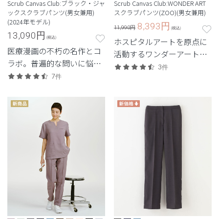
Scrub Canvas Club:ブラック・ジャ
Scrub Canvas Club:WONDER ART
ックスクラブパンツ(男女兼用)
スクラブパンツ(ZOO)(男女兼用)
(2024年モデル)
8,393
円
11,990円
(税込)
13,090
円
(税込)
ホスピタルアートを原点に
医療漫画の不朽の名作とコ
活動するワンダーアートと
ラボ。普遍的な問いに悩
のコラボモデル第2弾。世
3件
み、挑み続けるBJの信念を
7件
界の動物たちと出会うスク
胸に。
ラブ。