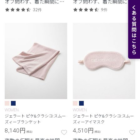
オフ問わず、着た瞬間に癒
オフ問わず、着た瞬間に癒
よくある質問はこちら
される至極の着心地。
される至極の着心地。
32件
9件
WOMEN
WOMEN
ジェラート ピケ&クラシコ:スムー
ジェラート ピケ&クラシコ:スムー
ズィーブランケット
ズィーアイマスク
8,140
円
4,510
円
(税込)
(税込)