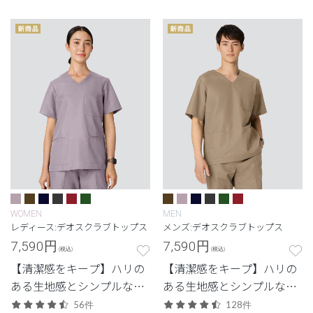
ーズ。
ロ)シリーズ
WOMEN
MEN
レディース:デオスクラブトップス
メンズ:デオスクラブトップス
7,590
円
7,590
円
(税込)
(税込)
【清潔感をキープ】ハリの
【清潔感をキープ】ハリの
ある生地感とシンプルなデ
ある生地感とシンプルなデ
ザイン。清潔感と快適さに
ザイン。清潔感と快適さに
56件
128件