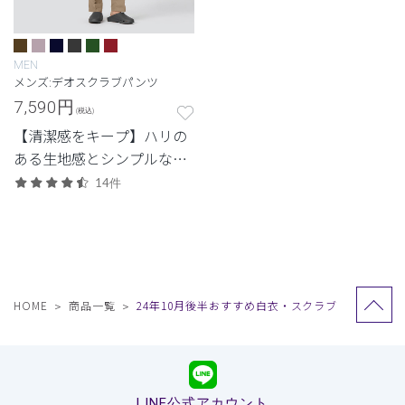
MEN
メンズ:デオスクラブパンツ
7,590
円
(税込)
【清潔感をキープ】ハリの
ある生地感とシンプルなデ
ザイン。清潔感と快適さに
14件
配慮した定番・高機能モデ
ル。
HOME
商品一覧
24年10月後半おすすめ白衣・スクラブ
LINE公式アカウント