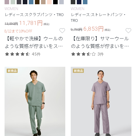
WOMEN
WOMEN
レディース:スクラブパンツ・TRO
レディース:ストレートパンツ・
TRO
11,781
円
13,090円
(税込)
6,853
円
9,790円
8/12まで10%OFF
(税込)
【軽やかで洗練】ウールの
【在庫限り】サマーウール
ような質感が佇まいをスマ
のような質感が佇まいをス
ートに引き立てる定番シリ
マートに引き立てるTRO(ト
45件
3件
ーズ。
ロ)シリーズ