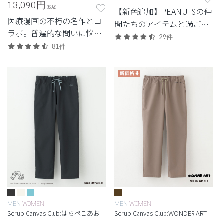
13,090
円
(税込)
【新色追加】PEANUTSの仲
医療漫画の不朽の名作とコ
間たちのアイテムと過ご
ラボ。普遍的な問いに悩
す、心あたたまるスクラブ
29件
み、挑み続けるBJの信念を
81件
コレクション
胸に。
MEN
WOMEN
MEN
WOMEN
Scrub Canvas Club:はらぺこあお
Scrub Canvas Club:WONDER ART