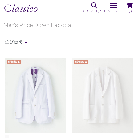
（0）
Men's Price Down Labcoat
並び替え