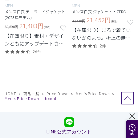
MEN
MEN
メンズ白衣:テーラードジャケット
メンズ白衣:ジャケット・ZERO
(2023年モデル)
21,452
円
30,646円
(税込)
21,483
円
30,690円
(税込)
【在庫限り】まるで着てい
【在庫限り】素材・デザイ
ないかのよう。極上の無重
ンともにアップデートされ
力体験を味わう次世代シリ
2件
た、定番人気のテーラード
26件
ーズ。
ジャケット。
HOME
商品一覧
Price Down
Men's Price Down
Men's Price Down Labcoat
LINE公式アカウント