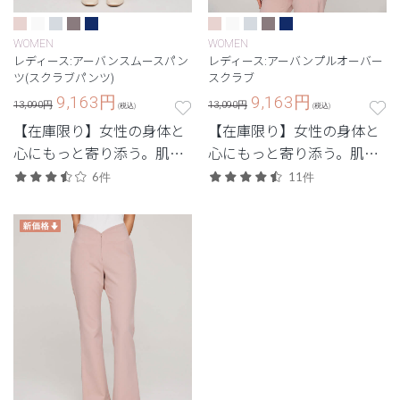
WOMEN
WOMEN
レディース:アーバンスムースパン
レディース:アーバンプルオーバー
ツ(スクラブパンツ)
スクラブ
9,163
円
9,163
円
13,090円
13,090円
(税込)
(税込)
【在庫限り】女性の身体と
【在庫限り】女性の身体と
心にもっと寄り添う。肌触
心にもっと寄り添う。肌触
りにこだわった素材と柔ら
りにこだわった素材と柔ら
6件
11件
かなニュアンスカラーが特
かなニュアンスカラーが特
徴。
徴。