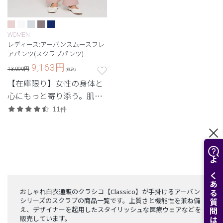
WOMEN
レディース:アーバンスムースフレ
アパンツ(スクラブパンツ)
9,163
円
13,090円
(税込)
【在庫限り】女性の身体と
心にもっと寄り添う。肌触
りにこだわった素材と柔ら
11件
かなニュアンスカラーが特
徴。
よくある質問はこちら
おしゃれ白衣通販のクラシコ【Classico】が手掛けるアーバン
シリーズのスクラブの商品一覧です。上質さと機能性を兼ね備
え、デザイナーを起用したスタイリッシュな医療ウェアなどを
販売しています。