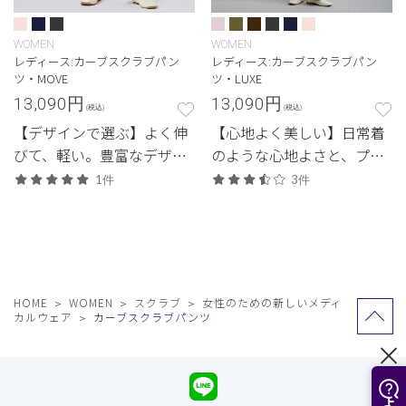
WOMEN
WOMEN
レディース:カーブスクラブパン
レディース:カーブスクラブパン
ツ・MOVE
ツ・LUXE
13,090
円
13,090
円
(税込)
(税込)
【デザインで選ぶ】よく伸
【心地よく美しい】日常着
びて、軽い。豊富なデザイ
のような心地よさと、プロ
ンから選べる、動きやすさ
フェッショナルにふさわし
1件
3件
と佇まいを備えた高機能モ
い美しさを両立した定番シ
デル。
リーズ。
HOME
WOMEN
スクラブ
女性のための新しいメディ
カルウェア
カーブスクラブパンツ