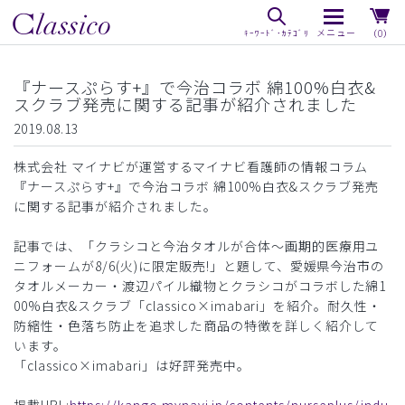
（0）
『ナースぷらす+』で今治コラボ 綿100%白衣&
スクラブ発売に関する記事が紹介されました
2019.08.13
株式会社 マイナビが運営するマイナビ看護師の情報コラム
『ナースぷらす+』で今治コラボ 綿100%白衣&スクラブ発売
に関する記事が紹介されました。
記事では、「クラシコと今治タオルが合体～画期的医療用ユ
ニフォームが8/6(火)に限定販売!」と題して、愛媛県今治市の
タオルメーカー・渡辺パイル織物とクラシコがコラボした綿1
00%白衣&スクラブ「classico×imabari」を紹介。耐久性・
防縮性・色落ち防止を追求した商品の特徴を詳しく紹介して
います。
「classico×imabari」は好評発売中。