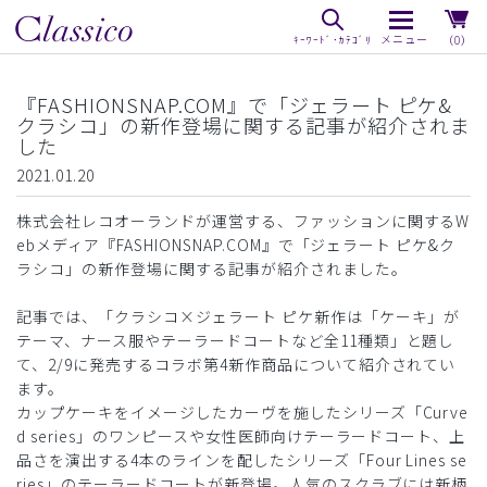
（0）
『FASHIONSNAP.COM』で「ジェラート ピケ&
クラシコ」の新作登場に関する記事が紹介されま
した
2021.01.20
株式会社レコオーランドが運営する、ファッションに関するW
ebメディア『FASHIONSNAP.COM』で「ジェラート ピケ&ク
ラシコ」の新作登場に関する記事が紹介されました。
記事では、「クラシコ×ジェラート ピケ新作は「ケーキ」が
テーマ、ナース服やテーラードコートなど全11種類」と題し
て、2/9に発売するコラボ第4新作商品について紹介されてい
ます。
カップケーキをイメージしたカーヴを施したシリーズ「Curve
d series」のワンピースや女性医師向けテーラードコート、上
品さを演出する4本のラインを配したシリーズ「Four Lines se
ries」のテーラードコートが新登場。人気のスクラブには新柄