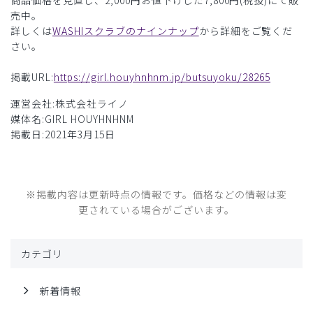
商品価格を見直し、2,000円お値下げした7,800円(税抜)にて販
売中。
詳しくは
WASHIスクラブのナインナップ
から詳細をご覧くだ
さい。
掲載URL:
https://girl.houyhnhnm.jp/butsuyoku/28265
運営会社:株式会社ライノ
媒体名:GIRL HOUYHNHNM
掲載日:2021年3月15日
※掲載内容は更新時点の情報です。価格などの情報は変
更されている場合がございます。
カテゴリ
新着情報