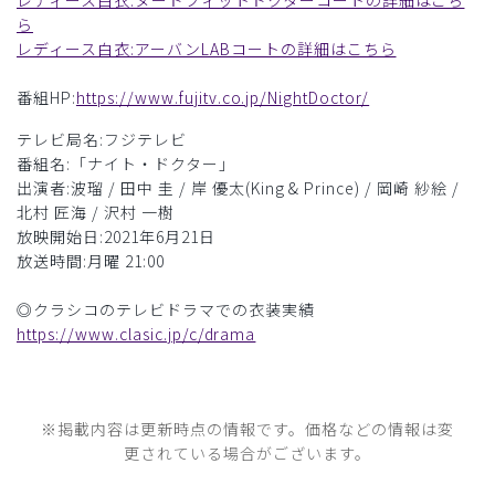
レディース白衣:ヌードフィットドクターコートの詳細はこち
ら
レディース白衣:アーバンLABコートの詳細はこちら
番組HP:
https://www.fujitv.co.jp/NightDoctor/
テレビ局名:フジテレビ
番組名:「ナイト・ドクター」
出演者:波瑠 / 田中 圭 / 岸 優太(King & Prince) / 岡崎 紗絵 /
北村 匠海 / 沢村 一樹
放映開始日:2021年6月21日
放送時間:月曜 21:00
◎クラシコのテレビドラマでの衣装実績
https://www.clasic.jp/c/drama
※掲載内容は更新時点の情報です。価格などの情報は変
更されている場合がございます。