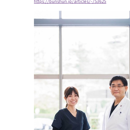
https://bunshun.jp/articles/-/53625