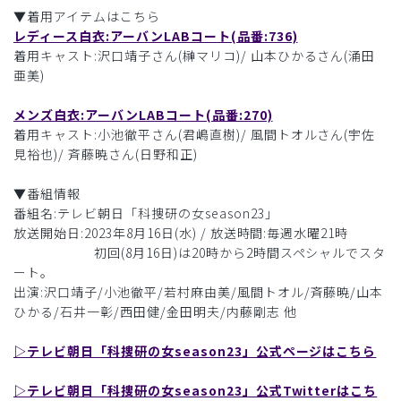
▼着用アイテムはこちら
レディース白衣:アーバンLABコート(品番:736)
着用キャスト:沢口靖子さん(榊マリコ)/ 山本ひかるさん(涌田
亜美)
メンズ白衣:アーバンLABコート(品番:270)
着用キャスト:小池徹平さん(君嶋直樹)/ 風間トオルさん(宇佐
見裕也)/ 斉藤暁さん(日野和正)
▼番組情報
番組名:テレビ朝日「科捜研の女season23」
放送開始日:2023年8月16日(水) / 放送時間:毎週水曜21時
初回(8月16日)は20時から2時間スペシャルでスタ
ート。
出演:沢口靖子/小池徹平/若村麻由美/風間トオル/斉藤暁/山本
ひかる/石井一彰/西田健/金田明夫/内藤剛志 他
▷テレビ朝日「科捜研の女season23」公式ページはこちら
▷テレビ朝日「科捜研の女season23」公式Twitterはこち