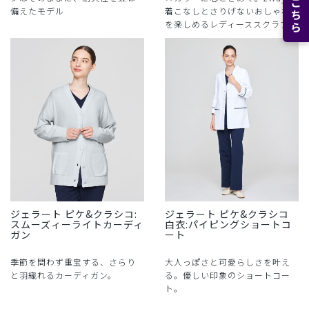
備えたモデル
着こなしとさりげないおしゃれ
を楽しめるレディーススクラブ。
ジェラート ピケ&クラシコ:
ジェラート ピケ&クラシコ
スムーズィーライトカーディ
白衣:パイピングショートコ
ガン
ート
季節を問わず重宝する、さらり
大人っぽさと可愛らしさを叶え
と羽織れるカーディガン。
る。優しい印象のショートコー
ト。