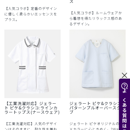
ス
【人気コラボ】定番のデザイン
【人気コラボ】ルームウェアか
に優しく柔らかいエッセンスを
ら着想を得たリラックス感のあ
プラス。
るデザイン。
よくある質問はこちら
【工業洗濯対応】ジェラー
ジェラート ピケ&クラシコ:
ト ピケ&クラシコ:ラインカ
パターンプルオーバースクラ
ラートップス(ナースウェア)
ブ
【工業洗濯対応】人気のデザイ
ジェラート ピケオリジナルの柄
ンはそのままに、耐久性を兼ね
×カラーに心ときめく。2Wayの