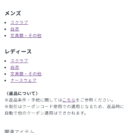
メンズ
スクラブ
白衣
文具類・その他
レディース
スクラブ
白衣
文具類・その他
ナースウェア
〈返品について〉
※返品条件・手続に関しては
こちら
をご参照ください。
※割引はクーポンコード使用での適用となるため、返品時に
自動で他のクーポン適用はできかねます。
関連アイテム