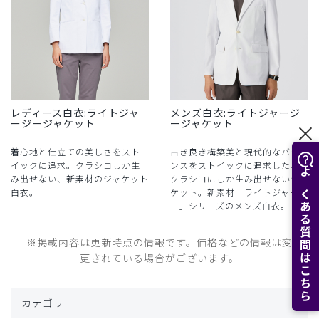
レディース白衣:ライトジャ
メンズ白衣:ライトジャージ
ージージャケット
ージャケット
着心地と仕立ての美しさをスト
古き良き構築美と現代的なバラ
イックに追求。クラシコしか生
ンスをストイックに追求した、
み出せない、新素材のジャケット
クラシコにしか生み出せないジャ
よくある質問はこちら
白衣。
ケット。新素材「ライトジャージ
ー」シリーズのメンズ白衣。
※掲載内容は更新時点の情報です。価格などの情報は変
更されている場合がございます。
カテゴリ