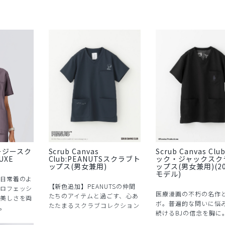
ージースク
Scrub Canvas
Scrub Canvas Cl
UXE
Club:PEANUTSスクラブト
ック・ジャックスク
ップス(男女兼用)
ップス(男女兼用)(2
モデル)
日常着のよ
【新色追加】PEANUTSの仲間
ロフェッシ
医療漫画の不朽の名作
たちのアイテムと過ごす、心あ
美しさを両
ボ。普遍的な問いに悩
たたまるスクラブコレクション
。
続けるBJの信念を胸に