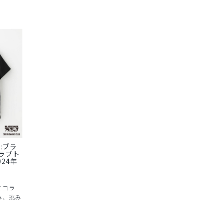
ub:ブラ
ラブト
024年
とコラ
み、挑み
。