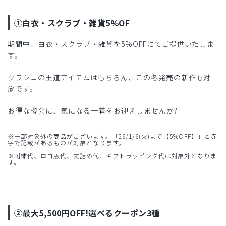
①白衣・スクラブ・雑貨5%OF
期間中、白衣・スクラブ・雑貨を5%OFFにてご提供いたしま
す。
クラシコの王道アイテムはもちろん、この冬発売の新作も対
象です。
お得な機会に、気になる一着をお迎えしませんか?
※一部対象外の商品がございます。「26/1/6(火)まで【5%OFF】」と赤
字で記載があるものが対象となります。
※刺繍代、ロゴ版代、丈詰め代、ギフトラッピング代は対象外となりま
す。
②最大5,500円OFF!選べるクーポン3種