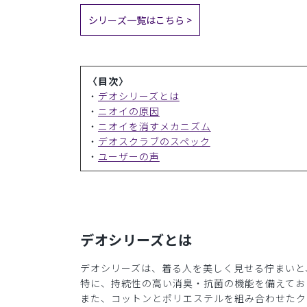
シリーズ一覧はこちら >
〈目次〉
・
デオシリーズとは
・
ニオイの原因
・
ニオイを消すメカニズム
・
デオスクラブのスペック
・
ユーザーの声
デオシリーズとは
デオシリーズは、着る人を美しく見せる佇まいと
特に、持続性の高い消臭・抗菌の機能を備えてお
また、コットンとポリエステルを組み合わせたク