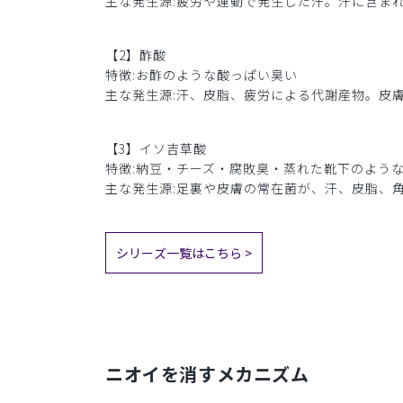
主な発生源:疲労や運動で発生した汗。汗に含ま
【2】酢酸
特徴:お酢のような酸っぱい臭い
主な発生源:汗、皮脂、疲労による代謝産物。皮
【3】イソ吉草酸
特徴:納豆・チーズ・腐敗臭・蒸れた靴下のよう
主な発生源:足裏や皮膚の常在菌が、汗、皮脂、角
シリーズ一覧はこちら >
ニオイを消すメカニズム