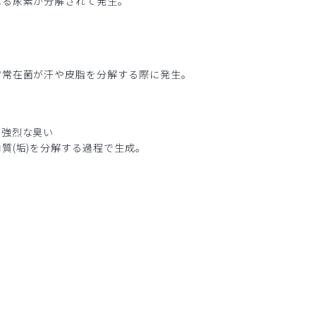
れる尿素が分解されて発生。
膚常在菌が汗や皮脂を分解する際に発生。
な強烈な臭い
質(垢)を分解する過程で生成。