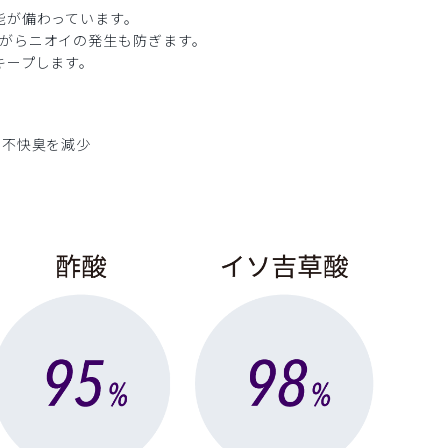
能が備わっています。
がらニオイの発生も防ぎます。
キープします。
、不快臭を減少