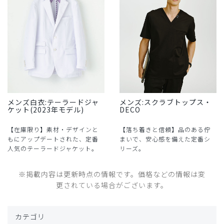
メンズ白衣:テーラードジャ
メンズ:スクラブトップス・
ケット(2023年モデル)
DECO
【在庫限り】素材・デザインと
【落ち着きと信頼】品のある佇
もにアップデートされた、定番
まいで、安心感を備えた定番シ
人気のテーラードジャケット。
リーズ。
※掲載内容は更新時点の情報です。価格などの情報は変
更されている場合がございます。
カテゴリ