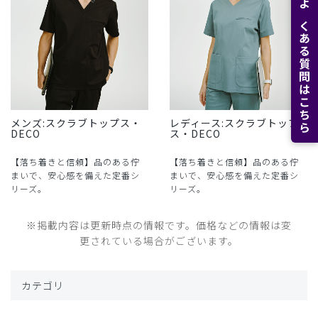
よくある質問はこちら
メンズ:スクラブトップス・
レディース:スクラブトップ
DECO
ス・DECO
【落ち着きと信頼】品のある佇
【落ち着きと信頼】品のある佇
まいで、安心感を備えた定番シ
まいで、安心感を備えた定番シ
リーズ。
リーズ。
※掲載内容は更新時点の情報です。価格などの情報は変
更されている場合がございます。
カテゴリ