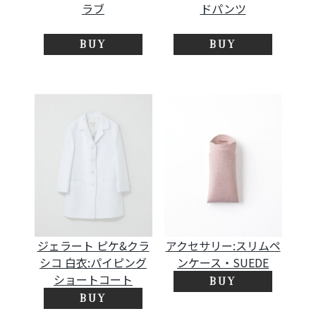
ラブ
ドパンツ
BUY
BUY
ジェラート ピケ&クラ
アクセサリー:スリムペ
シコ 白衣:パイピング
ンケース・SUEDE
ショートコート
BUY
BUY