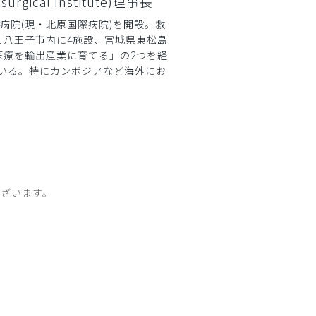
cal Institute)理事長
病院(現・北原国際病院)を開設。救
て八王子市内に4施設、宮城県東松島
医療を輸出産業に育てる」の2つを経
ている。特にカンボジアなど海外にお
ざいます。