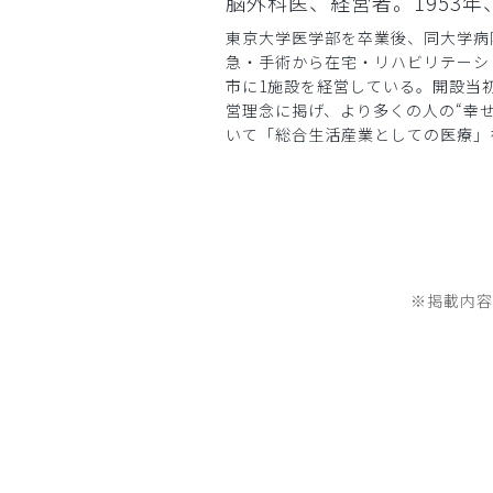
脳外科医、経営者。1953年、神奈川
東京大学医学部を卒業後、同大学病院
急・手術から在宅・リハビリテーシ
市に1施設を経営している。開設当
営理念に掲げ、より多くの人の“幸
いて「総合生活産業としての医療」
※掲載内