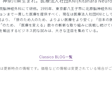
県生まれ。医療法人社団KNI(Kitahara Neurosurgi
脳神経外科にて研修。1995年、東京都八王子市に北原脳神経外科
ョンまで一貫した医療を提供すべく、現在は医療法人社団KNIとし
初より、「世のため人のため、よりよい医療をより安く」「日本の
せ”のため、「医療を変える」数々の斬新な取り組みに挑戦し続け
を輸出するビジネス的な試みは、大きな注目を集めている。
Classico BLOG一覧
容は更新時点の情報です。価格などの情報は変更されている場合がご