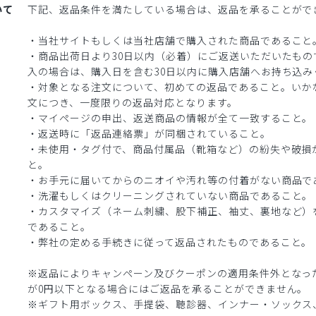
いて
下記、返品条件を満たしている場合は、返品を承ることがで
・当社サイトもしくは当社店舗で購入された商品であること
・商品出荷日より30日以内（必着）にご返送いただいたもの
入の場合は、購入日を含む30日以内に購入店舗へお持ち込み
・対象となる注文について、初めての返品であること。いか
文につき、一度限りの返品対応となります。
・マイページの申出、返送商品の情報が全て一致すること。
・返送時に「返品連絡票」が同梱されていること。
・未使用・タグ付で、商品付属品（靴箱など）の紛失や破損
と。
・お手元に届いてからのニオイや汚れ等の付着がない商品で
・洗濯もしくはクリーニングされていない商品であること。
・カスタマイズ（ネーム刺繍、股下補正、袖丈、裏地など）
であること。
・弊社の定める手続きに従って返品されたものであること。
※返品によりキャンペーン及びクーポンの適用条件外となっ
が0円以下となる場合にはご返品を承ることができません。
※ギフト用ボックス、手提袋、聴診器、インナー・ソックス