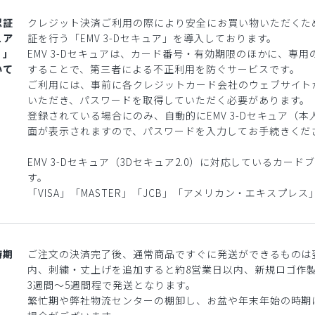
認証
クレジット決済ご利用の際により安全にお買い物いただくた
ュア
証を行う「EMV 3-Dセキュア」を導入しております。
）」
EMV 3-Dセキュアは、カード番号・有効期限のほかに、専
いて
することで、第三者による不正利用を防ぐサービスです。
ご利用には、事前に各クレジットカード会社のウェブサイト
いただき、パスワードを取得していただく必要があります。
登録されている場合にのみ、自動的にEMV 3-Dセキュア（
面が表示されますので、パスワードを入力してお手続きくだ
EMV 3-Dセキュア（3Dセキュア2.0）に対応しているカー
す。
「VISA」「MASTER」「JCB」「アメリカン・エキスプレス
時期
ご注文の決済完了後、通常商品ですぐに発送ができるものは
内、刺繍・丈上げを追加すると約8営業日以内、新規ロゴ作
3週間〜5週間程で発送となります。
繁忙期や弊社物流センターの棚卸し、お盆や年末年始の時期