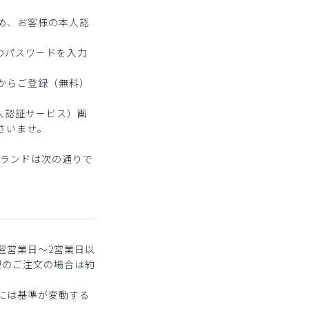
め、お客様の本人認
用のパスワードを入力
からご登録（無料）
本人認証サービス）画
さいませ。
ドブランドは次の通りで
」
翌営業日〜2営業日以
製のご注文の場合は約
には基準が変動する