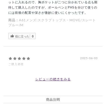
ットに入れるので、胸ポケットが二つに分かれている点も期
待して購入したのですが、ボールペンとPHSを分けて使うの
には前後の配置や深さが微妙に使いにくかったです。
商品：
A61メンズ:スクラブトップス・MOVE/スレート
ブルー/M
役に立った
0
2025-06-03
ご購入者様
購入確認済み
年齢:
30代
身長:
176-180cm
体重:
86kg以上
レビューの続きをみる
涼しくてとても着心地が良い素材で気に入りました。
商品：
A61メンズ:スクラブトップス・MOVE/ブラッ
ク/XXL
商品説明