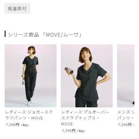
軽量素材
シリーズ商品 「MOVE/ムーヴ」
レディース:ジョガースク
レディース:プルオーバー
メンズ:ジ
ラブパンツ・MOVE
スクラブトップス・
パンツ・M
MOVE
7,590
円
7,590
円
（税込）
（税
7,590
円
（税込）