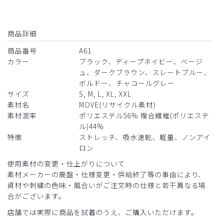
年齢:
30代
身長:
171-175cm
体重:
51-55kg
記事が伸縮し、肌触りとよく着心地良好。胸ポケットも工夫
商品詳細
があり、ペン類とピッチを分けられるところも良い。
商品番号
A61
商品：
A61メンズ:スクラブトップス・MOVE/ブラッ
カラー
ブラック、ディープネイビー、ベージ
ク/S
ュ、ダークブラウン、スレートブルー、
ボルドー、チャコールグレー
役に立った
0
サイズ
S, M, L, XL, XXL
素材名
MOVE(リサイクル素材)
素材混率
ポリエステル56% 複合繊維(ポリエステ
​1
​2
ル)44%
特徴
ストレッチ、吸水速乾、軽量、ノンアイ
ロン
使用素材の変更・仕上がりについて
素材メーカーの廃盤・仕様変更・供給終了等の事由により、
資材や刺繍の色味・風合いがご注文時の仕様と若干異なる場
合がございます。
店舗では実際に商品を試着のうえ、ご購入いただけます。