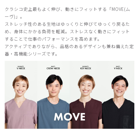
役に立った
0
クラシコ史上最もよく伸び、動きにフィットする「MOVE(ム
ーヴ)」。
ストレッチ性のある生地はゆっくりと伸びてゆっくり戻るた
2024-09-04
め、身体にかかる負荷を軽減。ストレスなく動きにフィット
さっちょ様
することで仕事のパフォーマンスを高めます。
購入確認済み
アクティブでありながら、品格のあるデザインも兼ね備えた定
番・高機能シリーズです。
年齢:
40代
身長:
171-175cm
体重:
61-65kg
素材&作り共にとても良いです
デザイン性が高く、着ていて気持ちが良く、手触りも良いの
で仕事も捗ります。利用は初めてでしたが、また別のデザイ
ンを買い足そうかと思っています。
商品：
A61メンズ:スクラブトップス・MOVE/ブラッ
ク/M
役に立った
0