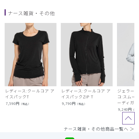
ナース雑貨・その他
レディース:クールコア ア
レディース:クールコア ア
ジェラート
イスパックT
イスパックZIP T
コ:スムー
ーディガン
7,590
円
9,790
円
（税込）
（税込）
9,240
円
（税
ナース雑貨・その他商品一覧へ ＞