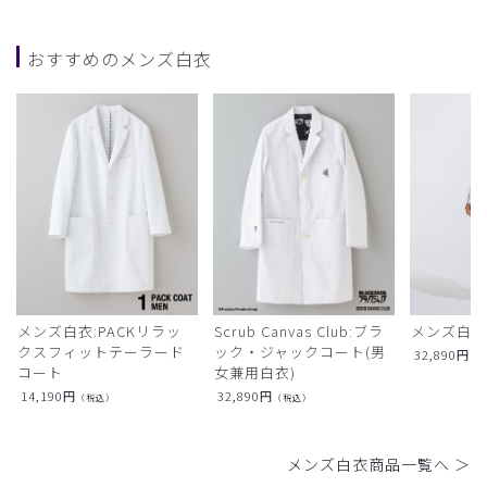
おすすめのメンズ白衣
メンズ白衣:PACKリラッ
Scrub Canvas Club:ブラ
メンズ白衣
クスフィットテーラード
ック・ジャックコート(男
32,890
円
（
コート
女兼用白衣)
14,190
円
32,890
円
（税込）
（税込）
メンズ白衣商品一覧へ ＞