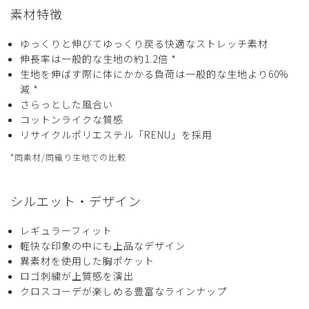
素材特徴
2024-07-05
よっちゃん様
ゆっくりと伸びてゆっくり戻る快適なストレッチ素材
購入確認済み
伸長率は一般的な生地の約1.2倍 *
年齢:
50代
身長:
181-185cm
体重:
76-80kg
生地を伸ばす際に体にかかる負荷は一般的な生地より60%
着心地について
減 *
さらっとした風合い
施術も肌と衣服との摩擦感も気にするとこなく動けます。
コットンライクな質感
汗の吸収も早いと思います。
リサイクルポリエステル「RENU」を採用
満足の行く商品だと思います。
*同素材/同織り生地での比較
商品：
A61メンズ:スクラブトップス・MOVE/ディープ
ネイビー/XXL
シルエット・デザイン
役に立った
0
レギュラーフィット
軽快な印象の中にも上品なデザイン
異素材を使用した胸ポケット
2024-06-26
ロゴ刺繍が上質感を演出
Dsch様
クロスコーデが楽しめる豊富なラインナップ
購入確認済み