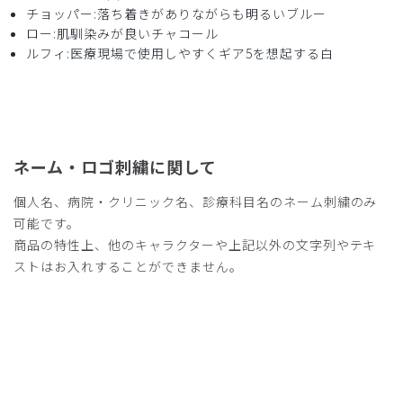
チョッパー:落ち着きがありながらも明るいブルー
ロー:肌馴染みが良いチャコール
ルフィ:医療現場で使用しやすくギア5を想起する白
2026-04-11
ご購入者様
購入確認済み
年齢:
50代
身長:
171-175cm
体重:
56-60kg
サイズ感
小さめ
大きめ
ネーム・ロゴ刺繍に関して
ストレッチ感
よく伸びる
伸びない
厚さ
とても薄い
厚い
個人名、病院・クリニック名、診療科目名のネーム刺繍のみ
年齢に関係なく有名なキャラクターは話題作りに最適で大変
可能です。
助かります。
商品の特性上、他のキャラクターや上記以外の文字列やテキ
医師向けなのかコメディカルには高価なため、定価がもう少
ストはお入れすることができません。
し安いと購入しやすいのですがご検討をお願いします
商品：
R59Scrub Canvas Club:ONE PIECEスクラブト
ップス(男女兼用)/モンキー・D・ルフィ/M
役に立った
0