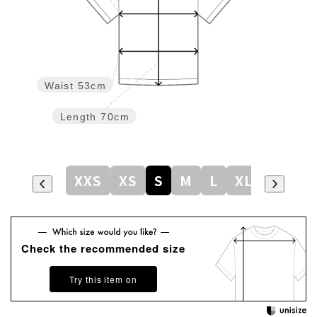
Waist
53cm
Length
70cm
XXS
XS
S
M
L
XL
Check the recommended size
Try this item on