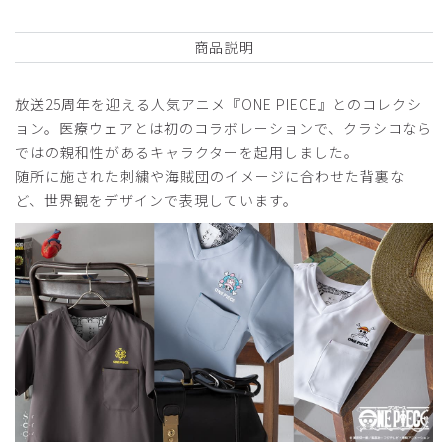
商品説明
2026-06-26
ご購入者様
放送25周年を迎える人気アニメ『ONE PIECE』とのコレクシ
購入確認済み
ョン。医療ウェアとは初のコラボレーションで、クラシコなら
年齢:
40代
身長:
156-160cm
体重:
61-65kg
ではの親和性があるキャラクターを起用しました。
サイズ感
小さめ
大きめ
随所に施された刺繍や海賊団のイメージに合わせた背裏な
ストレッチ感
よく伸びる
伸びない
ど、世界観をデザインで表現しています。
厚さ
とても薄い
厚い
ゆったり着れて良かったです。XSだと少しピッタリで、Sだ
と大きめでした。
特に、ズボンが。
商品：
R59Scrub Canvas Club:ONE PIECEスクラブト
ップス(男女兼用)/トラファルガー・ロー/S
役に立った
0