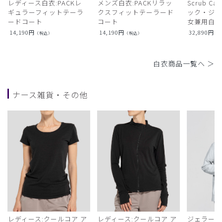
レディース白衣:PACKレ
メンズ白衣:PACKリラッ
Scrub Ca
ギュラーフィットテーラ
クスフィットテーラード
ック・ジャ
ードコート
コート
女兼用白衣
14,190
円
14,190
円
32,890
円
（税込）
（税込）
（
白衣商品一覧へ ＞
ナース雑貨・その他
レディース:クールコア ア
レディース:クールコア ア
ジェラート