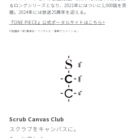
購入確認済み
るロングシリーズとなり、2021年にはついに1,000話を突
破。2024年には放送25周年を迎える。
年齢:
40代
身長:
156-160cm
『ONE PIECE』公式ポータルサイトはこちら>
Mサイズでも良かったかも。
Sサイズは、ピッタリでした。しゃがんだりする動作が少し
©尾田栄一郎/集英社・フジテレビ・東映アニメーション
キツイです。
XS買わなくて良かったです…
商品：
R59Scrub Canvas Club:ONE PIECEスクラブト
ップス(男女兼用)/トニートニー・チョッパー/S
役に立った
0
​1
​2
​3
​4
​5
​6
​7
​8
​9
Scrub Canvas Club
スクラブをキャンバスに。