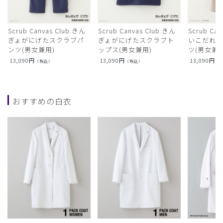
Scrub Canvas Club:きん
Scrub Canvas Club:きん
Scrub Ca
ぎょがにげたスクラブパ
ぎょがにげたスクラブト
いこだれ
ンツ(男女兼用)
ップス(男女兼用)
ツ(男女兼用
13,090
円
13,090
円
13,090
円
（税込）
（税込）
（
おすすめの白衣