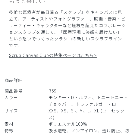
もっと楽しく。
多忙な医療者が毎日着る『スクラブ』をキャンバスに見
立て、アーティストやフォトグラファー、映画・音楽・ビ
ューティー・キャラクターなど垣根を超えたコラボレーシ
ョンスクラブを通して、「医療現場に笑顔を届けたい」
という想いでつくったクラシコの新しいスクラブライン
です。
Scrub Canvas Clubの特集ページはこちら>
商品詳細
商品番号
R59
カラー
モンキー・D・ルフィ、トニートニー・
チョッパー、トラファルガー・ロー
サイズ
XXS、XS、S 、M、L、XL (ユニセック
ス)
素材
ポリエステル100%
特徴
吸水速乾、ノンアイロン、透け防止、防