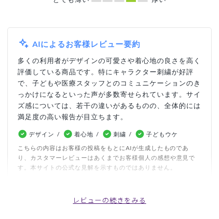
AIによるお客様レビュー要約
多くの利用者がデザインの可愛さや着心地の良さを高く
評価している商品です。特にキャラクター刺繍が好評
で、子どもや医療スタッフとのコミュニケーションのき
っかけになるといった声が多数寄せられています。サイ
ズ感については、若干の違いがあるものの、全体的には
満足度の高い報告が目立ちます。
デザイン
着心地
刺繍
子どもウケ
こちらの内容はお客様の投稿をもとにAIが生成したものであ
り、カスタマーレビューはあくまでお客様個人の感想や意見で
す。本サイトの公式な見解を示すものではありません。
レビューの続きをみる
日付順 ↓
評価順
いいね数順
写真・動画付き順
詳細フィルター