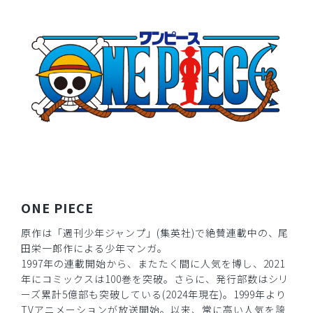
2026-04-10
ご購入者様
購入確認済み
年齢:
40代
身長:
156-160cm
体重:
61-65kg
サイズ感
小さめ
大きめ
ストレッチ感
よく伸びる
伸びない
厚さ
とても薄い
厚い
刺繍が綺麗で、首裏のクマが可愛いです！！
商品：
R59Scrub Canvas Club:ONE PIECEスクラブト
ップス(男女兼用)/トラファルガー・ロー/M
ONE PIECE
役に立った
0
原作は「週刊少年ジャンプ」(集英社)で絶賛連載中の、尾
田栄一郎作による少年マンガ。
1997年の連載開始から、またたく間に人気を博し、2021
年にコミックスは100巻を突破。さらに、発行部数はシリ
2026-02-19
ーズ累計5億部も突破している(2024年現在)。1999年より
ご購入者様
TVアニメーションが放送開始。以来、常に高い人気を誇