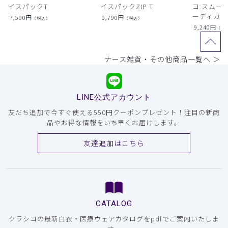
イスパックT
イスパックZIP T
コ:スムー
ーディガン
7,590
円
9,790
円
（税込）
（税込）
9,240
円
（税
ナース雑貨・その他商品一覧へ ＞
LINE公式アカウント
友だち追加で今すぐ使える550円クーポンプレゼント！注目の新商
品やお得な情報をいち早くお届けします。
友達追加はこちら
CATALOG
クラシコの最新白衣・医療ウェアカタログをpdfでご案内いたしま