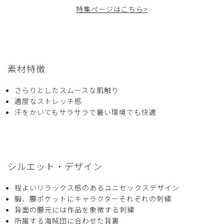
特集ページはこちら>
2026-05-11
モフリ様
購入確認済み
年齢:
40代
身長:
156-160cm
体重:
46-50kg
サイズ感
小さめ
大きめ
素材特徴
ストレッチ感
よく伸びる
伸びない
厚さ
とても薄い
厚い
さらりとしたスムースな肌触り
当方歯科医院の女性院長です。30代の歯科助手2人のために
適度なストレッチ感
買いました。
汗をかいてもサラサラで暑い環境でも快適
ドラム式洗濯機で乾燥までやってしまってもシワにならず、
また生地に透け感もないので安心して着られます。首の開き
も少ないので上品に見えますし、デザインも可愛くて気に入
っています。患者さんにも気付いてもらえて会話のきっかけ
にもなっているようです。
シルエット・デザイン
商品：
R59Scrub Canvas Club:ONE PIECEスクラブト
程よいリラックス感のあるユニセックスデザイン
ップス(男女兼用)/トラファルガー・ロー/XXS
胸、腰ポケットにキャラクターそれぞれの刺繍
背面の腰元には作品を象徴する刺繍
役に立った
0
所属する海賊団に合わせた背裏