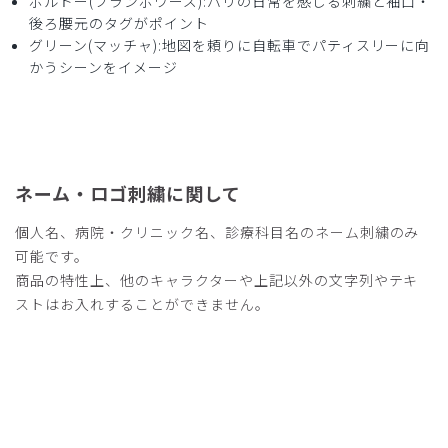
ボルドー(フランボワーズ):パリの日常を感じる刺繍と袖口・
購入確認済み
後ろ腰元のタグがポイント
年齢:
50代
身長:
176-180cm
体重:
76-80kg
グリーン(マッチャ):地図を頼りに自転車でパティスリーに向
グリーンが新鮮
かうシーンをイメージ
似合うかどうかは別にして、グリーンが新鮮で穏やかな印象
だとスタッフからは好評です。
商品：
R65Scrub Canvas Club:Sadaharu AOKI parisス
クラブトップス(男女兼用)/グリーン/XL
ネーム・ロゴ刺繍に関して
役に立った
0
個人名、病院・クリニック名、診療科目名のネーム刺繍のみ
可能です。
商品の特性上、他のキャラクターや上記以外の文字列やテキ
ストはお入れすることができません。
2025-05-22
myaco様
購入確認済み
年齢:
40代
身長:
161-165cm
体重:
56-60kg
グリーンが新鮮です
色見があるスクラブが好きで、好んで着用していましたが、