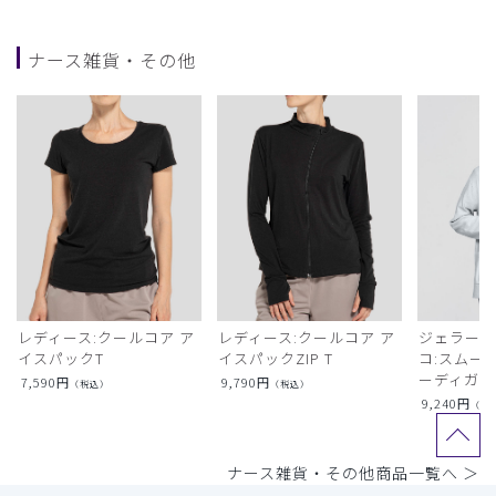
ナース雑貨・その他
レディース:クールコア ア
レディース:クールコア ア
ジェラート
イスパックT
イスパックZIP T
コ:スムー
ーディガン
7,590
円
9,790
円
（税込）
（税込）
9,240
円
（税
ナース雑貨・その他商品一覧へ ＞