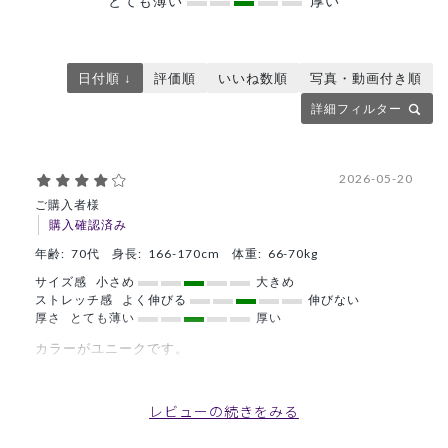
とても薄い
厚い
日付順 ↓
評価順
いいね数順
写真・動画付き順
詳細フィルター
2026-05-20
ご購入者様
購入確認済み
年齢:
70代
身長:
166-170cm
体重:
66-70kg
サイズ感
小さめ
大きめ
ストレッチ感
よく伸びる
伸びない
厚さ
とても薄い
厚い
カラーがユニークです。
季節の変わり目にも快適です
商品：
R65Scrub Canvas Club:Sadaharu AOKI parisス
レビューの続きをみる
クラブトップス(男女兼用)/グリーン/L