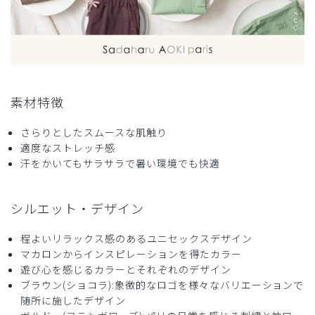
2026-01-12
ご購入者様
購入確認済み
素材特徴
年齢:
40代
身長:
161-165cm
体重:
71-75kg
さらりとしたスムースな肌触り
着てても動きやすい。
適度なストレッチ感
サイズ感もちょうど良かった。
汗をかいてもサラサラで暑い環境でも快適
商品：
R65Scrub Canvas Club:Sadaharu AOKI parisス
クラブトップス(男女兼用)/ブラウン/S
シルエット・デザイン
役に立った
0
程よいリラックス感のあるユニセックスデザイン
マカロンからインスピレーションを得たカラー
遊び心を感じるカラーとそれぞれのデザイン
ブラウン(ショコラ):象徴的なロゴを様々なバリエーションで
2025-10-10
随所に施したデザイン
ホワイトタイガー様