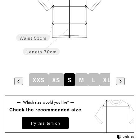
Waist
53cm
Length
70cm
XXS
XS
S
M
L
XL
Check the recommended size
Try this item on