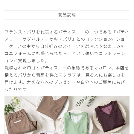
役に立った
0
商品説明
フランス・パリを代表するパティスリーの一つである『パティ
2026-03-14
スリー・サダハル・アオキ・パリ』とのコレクション。ショ
J様
ーケースの中から自分好みのスイーツを選ぶような楽しみを
購入確認済み
ユニフォームにも感じられたら、という想いでコラボレーシ
年齢:
50代
身長:
156-160cm
体重:
51-55kg
ョンが実現しました。
スクラブ
洗練されたロゴとパティスリーの象徴であるマカロン、本店を
構えるパリから着想を得たスクラブは、見る人にも楽しさを
今回知り合いの就職お祝いに選びました。私も着用していま
届けます。大切な方へのプレゼントや自分へのご褒美にもぴ
すが、他の人にも勧められる商品です。
今回初めて刺繍もお願いしてみました。
ったりです。
喜んでもらえるといいなぁ
と、思ってます。
商品：
R65Scrub Canvas Club:Sadaharu AOKI parisス
クラブトップス(男女兼用)/ボルドー/L
役に立った
0