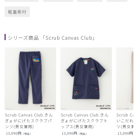
軽量素材
シリーズ商品 「Scrub Canvas Club」
Scrub Canvas Club:きん
Scrub Canvas Club:きん
Scrub Ca
ぎょがにげたスクラブパ
ぎょがにげたスクラブト
いこだれ
ンツ(男女兼用)
ップス(男女兼用)
ツ(男女兼用
13,090
円
13,090
円
13,090
円
（税込）
（税込）
（