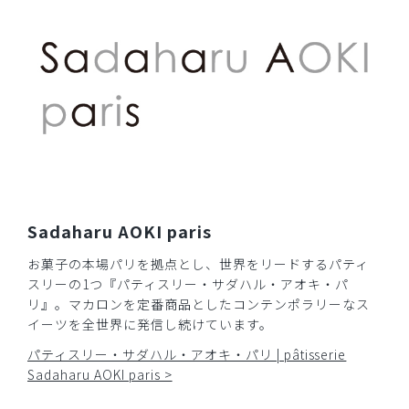
グリーンは初めて購入。春夏のシーズンにもマッチして気分
があがります。着心地は思っていたよりも生地が薄ですが、
しわにもならず、張り感もあり着心地良好です。
ジェラピケコラボのスクラブだとトップスL、ボトムスLLを
着用していますが、今回は上下ともSでちょうどよかったで
す。
首の後ろやポケット、ヒップにかわいい刺繍が施してあり、
気付いた人にかわいいと指摘されたり、コミュニケーション
にも一役買ってくれています。
商品：
R65Scrub Canvas Club:Sadaharu AOKI parisス
クラブトップス(男女兼用)/グリーン/S
Sadaharu AOKI paris
お菓子の本場パリを拠点とし、世界をリードするパティ
役に立った
0
スリーの1つ『パティスリー・サダハル・アオキ・パ
リ』。マカロンを定番商品としたコンテンポラリーなス
イーツを全世界に発信し続けています。
​1
​2
パティスリー・サダハル・アオキ・パリ | pâtisserie
Sadaharu AOKI paris >