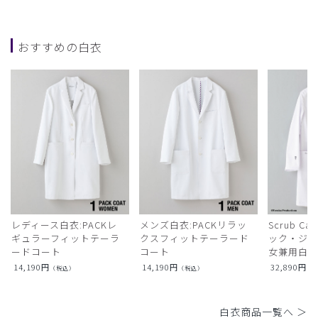
おすすめの白衣
レディース白衣:PACKレ
メンズ白衣:PACKリラッ
Scrub Ca
ギュラーフィットテーラ
クスフィットテーラード
ック・ジャ
ードコート
コート
女兼用白衣
14,190
円
14,190
円
32,890
円
（税込）
（税込）
（
白衣商品一覧へ ＞