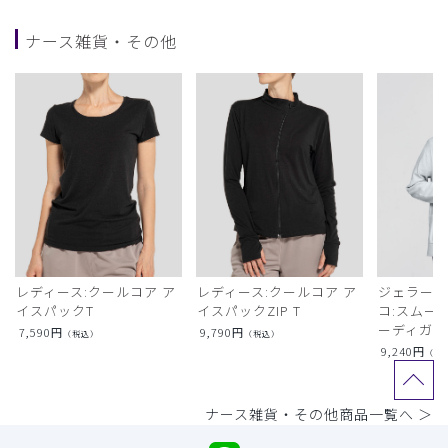
ナース雑貨・その他
レディース:クールコア ア
レディース:クールコア ア
ジェラート
イスパックT
イスパックZIP T
コ:スムー
ーディガン
7,590
円
9,790
円
（税込）
（税込）
9,240
円
（税
ナース雑貨・その他商品一覧へ ＞