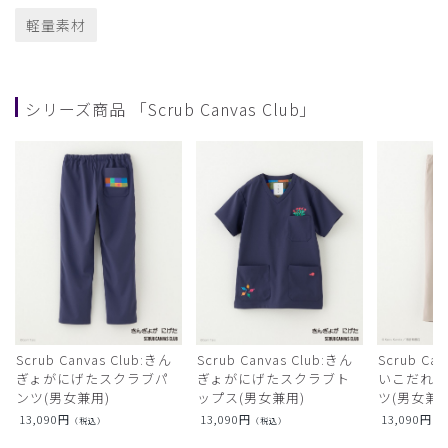
軽量素材
シリーズ商品 「Scrub Canvas Club」
Scrub Canvas Club:きん
Scrub Canvas Club:きん
Scrub Ca
ぎょがにげたスクラブパ
ぎょがにげたスクラブト
いこだれ
ンツ(男女兼用)
ップス(男女兼用)
ツ(男女兼用
13,090
円
13,090
円
13,090
円
（税込）
（税込）
（