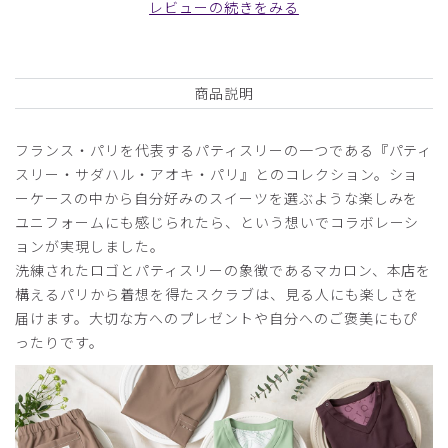
レビューの続きをみる
上がります（男性）
商品：
R66Scrub Canvas Club:Sadaharu AOKI parisス
クラブパンツ(男女兼用)/ボルドー/M
商品説明
役に立った
0
フランス・パリを代表するパティスリーの一つである『パティ
スリー・サダハル・アオキ・パリ』とのコレクション。ショ
ーケースの中から自分好みのスイーツを選ぶような楽しみを
2025-06-10
ユニフォームにも感じられたら、という想いでコラボレーシ
みろり様
ョンが実現しました。
購入確認済み
洗練されたロゴとパティスリーの象徴であるマカロン、本店を
年齢:
20代
身長:
161-165cm
体重:
56-60kg
構えるパリから着想を得たスクラブは、見る人にも楽しさを
涼しく、シミになりにくくとても良いです。消臭効果もかな
届けます。大切な方へのプレゼントや自分へのご褒美にもぴ
りあります。
ったりです。
商品：
R66Scrub Canvas Club:Sadaharu AOKI parisス
クラブパンツ(男女兼用)/グリーン/S
役に立った
0