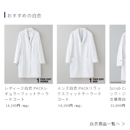
おすすめの白衣
レディース白衣:PACKレ
メンズ白衣:PACKリラッ
Scrub Ca
ギュラーフィットテーラ
クスフィットテーラード
ック・ジャ
ードコート
コート
女兼用白衣
14,190
円
14,190
円
32,890
円
（税込）
（税込）
（
白衣商品一覧へ ＞