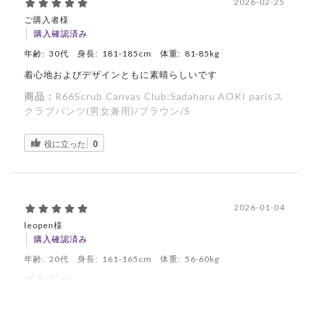
2026-02-25
ご購入者様
購入確認済み
年齢:
30代
身長:
181-185cm
体重:
81-85kg
着心地およびデザインともに素晴らしいです
商品：
R66Scrub Canvas Club:Sadaharu AOKI parisス
クラブパンツ(男女兼用)/ブラウン/S
役に立った
0
2026-01-04
leopen様
購入確認済み
年齢:
20代
身長:
161-165cm
体重:
56-60kg
ボルドー
刺繍がかわいく、サダハルアオキとのコラボはテンションが