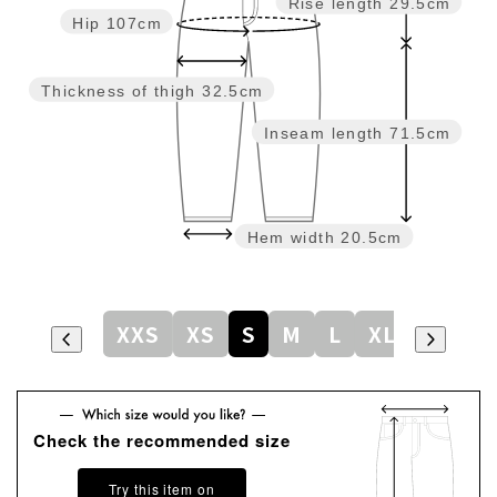
Rise length
29.5cm
Hip
107cm
Thickness of thigh
32.5cm
Inseam length
71.5cm
Hem width
20.5cm
XXS
XS
S
M
L
XL
Check the recommended size
Try this item on