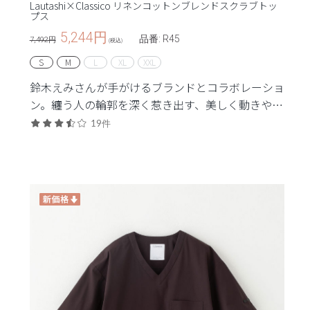
Lautashi×Classico リネンコットンブレンドスクラブトッ
プス
5,244
円
品番: R45
7,492円
(税込)
S
M
L
XL
XXL
鈴木えみさんが手がけるブランドとコラボレーショ
ン。纏う人の輪郭を深く惹き出す、美しく動きやす
い一着。
19件