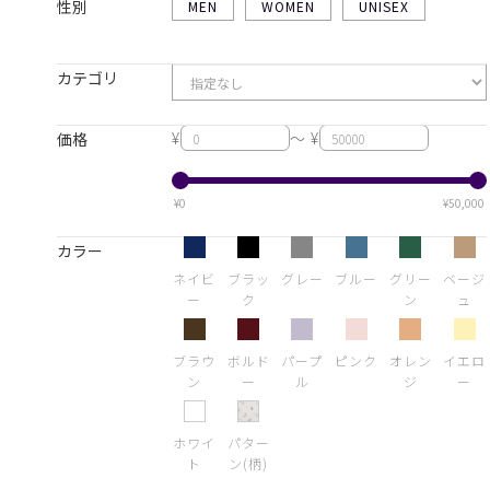
性別
MEN
WOMEN
UNISEX
カテゴリ
¥
～ ¥
価格
¥0
¥50,000
カラー
ネイビ
ブラッ
グレー
ブルー
グリー
ベージ
ー
ク
ン
ュ
ブラウ
ボルド
パープ
ピンク
オレン
イエロ
ン
ー
ル
ジ
ー
ホワイ
パター
ト
ン(柄)