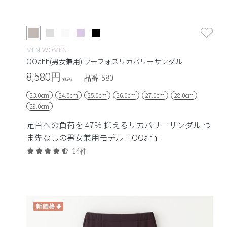
MEN
WOMEN
OOahh(男女兼用) ウーフォスリカバリーサンダル
8,580
円
品番: 580
(税込)
23.0cm
24.0cm
25.0cm
26.0cm
27.0cm
28.0cm
29.0cm
足首への負荷を 47% 抑えるリカバリーサンダル つ
ま先なしの男女兼用モデル「OOahh」
14件