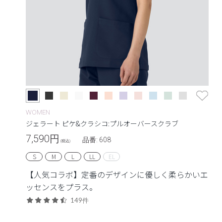
WOMEN
ジェラート ピケ&クラシコ:プルオーバースクラブ
7,590
円
品番: 608
(税込)
S
M
L
LL
EL
【人気コラボ】定番のデザインに優しく柔らかいエ
ッセンスをプラス。
149件