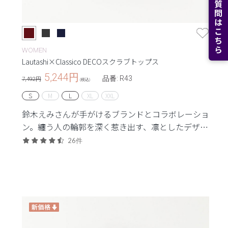
よくある質問はこちら
WOMEN
Lautashi×Classico DECOスクラブトップス
5,244
円
品番: R43
7,492円
(税込)
S
M
L
XL
XXL
鈴木えみさんが手がけるブランドとコラボレーショ
ン。纏う人の輪郭を深く惹き出す、凛としたデザイ
ン。
26件