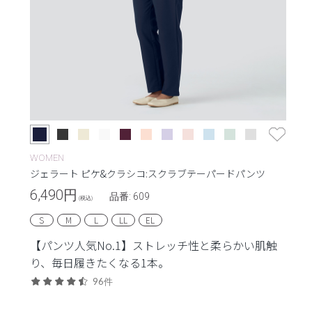
WOMEN
ジェラート ピケ&クラシコ:スクラブテーパードパンツ
6,490
円
品番: 609
(税込)
S
M
L
LL
EL
【パンツ人気No.1】ストレッチ性と柔らかい肌触
り、毎日履きたくなる1本。
96件