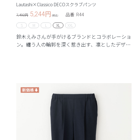
Lautashi×Classico DECOスクラブパンツ
5,244
円
品番: R44
7,492円
(税込)
S
M
L
XL
XXL
鈴木えみさんが手がけるブランドとコラボレーショ
ン。纏う人の輪郭を深く惹き出す、凛としたデザイ
ン。