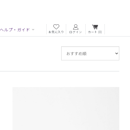
ヘルプ・ガイド
お気に入り
ログイン
カート
(0)
並
び
替
え