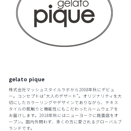
商品：
633ジェラート ピケ&クラシコ 白衣:フォーライ
ンスリーブワンピース/ピンク/L
役に立った
0
​1
​2
​3
gelato pique
株式会社マッシュスタイルラボから2008年秋にデビュ
ー。コンセプトは“大人のデザート”。オリジナリティを大
切にしたカラーリングやデザインでありながら、テキス
タイルの肌触りと機能性にもこだわったルームウェアを
お届けします。2018年秋にはニューヨークに路面店をオ
ープン。国内外問わず、多くの方に愛されるグローバルブ
ランドです。