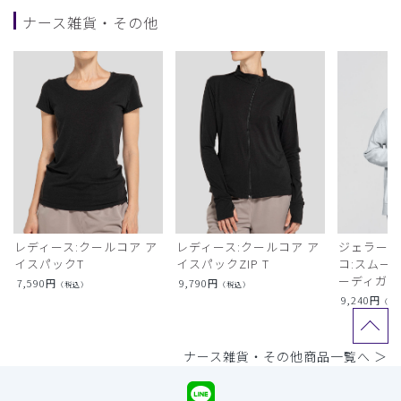
ナース雑貨・その他
レディース:クールコア ア
レディース:クールコア ア
ジェラート
イスパックT
イスパックZIP T
コ:スムー
ーディガン
7,590
円
9,790
円
（税込）
（税込）
9,240
円
（税
ナース雑貨・その他商品一覧へ ＞