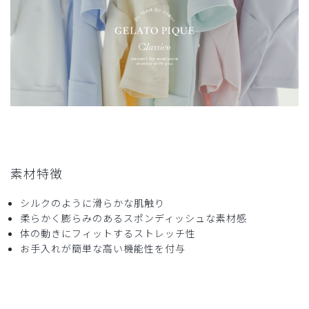
着ていて楽に動けます
最近のワンピースタイプは体にそったラインの物が多く年齢
的にも伸縮性があっても抵抗感があったのですが椅子に座っ
たり立ち上がってたりが多いクリニックでの仕事ですとこの
くらい余裕あるワンピースの方が断然動きやすいです。
中々ないので色違いで購入させて頂きました。素材も透ける
ことはなく上に羽織る物で季節調整できます。またコラボし
て作って頂きたいです。
商品：
633ジェラート ピケ&クラシコ 白衣:フォーライ
ンスリーブワンピース/ピンク/LL
素材特徴
役に立った
0
シルクのように滑らかな肌触り
柔らかく膨らみのあるスポンディッシュな素材感
体の動きにフィットするストレッチ性
お手入れが簡単な高い機能性を付与
2024-09-08
ご購入者様
購入確認済み
年齢:
20代
身長:
151-155cm
体重:
51-55kg