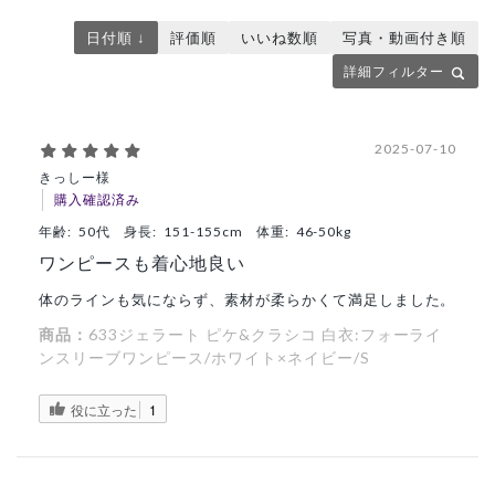
日付順 ↓
評価順
いいね数順
写真・動画付き順
詳細フィルター
2025-07-10
きっしー様
購入確認済み
年齢:
50代
身長:
151-155cm
体重:
46-50kg
ワンピースも着心地良い
体のラインも気にならず、素材が柔らかくて満足しました。
商品：
633ジェラート ピケ&クラシコ 白衣:フォーライ
ンスリーブワンピース/ホワイト×ネイビー/S
役に立った
1