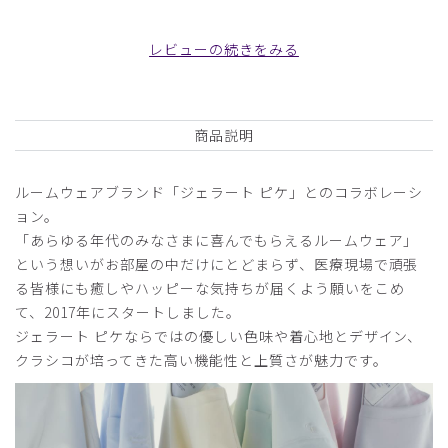
2025-06-22
ご購入者様
レビューの続きをみる
購入確認済み
40代半ばで色味が若すぎるかなと思いましたが、そんなこ
とはなくとても優しいミントグリーンで私の好みに合ってま
商品説明
した。
シルエットもキレイで満足です。
ルームウェアブランド「ジェラート ピケ」とのコラボレーシ
商品：
633ジェラート ピケ&クラシコ 白衣:フォーライ
ンスリーブワンピース/ミント/L
ョン。
「あらゆる年代のみなさまに喜んでもらえるルームウェア」
役に立った
0
という想いがお部屋の中だけにとどまらず、医療現場で頑張
る皆様にも癒しやハッピーな気持ちが届くよう願いをこめ
て、2017年にスタートしました。
ジェラート ピケならではの優しい色味や着心地とデザイン、
2024-10-15
クラシコが培ってきた高い機能性と上質さが魅力です。
ご購入者様
購入確認済み
年齢:
50代
身長:
151-155cm
体重:
56-60kg