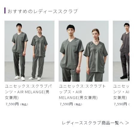
おすすめのレディーススクラブ
ユニセックス:スクラブパ
ユニセックス:スクラブト
ユニセック
ンツ・AIR MELANGE(男
ップス・AIR
ンツ・AIR L
女兼用)
MELANGE(男女兼用)
女兼用)
7,590
円
7,590
円
7,590
円
（税込）
（税込）
（税
レディーススクラブ商品一覧へ ＞