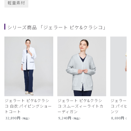
軽量素材
シリーズ商品 「ジェラート ピケ&クラシコ」
ジェラート ピケ&クラシ
ジェラート ピケ&クラシ
ジェラート
コ 白衣:パイピングショー
コ:スムーズィーライトカ
コ:パイピ
トコート
ーディガン
ンツ
32,890
円
9,240
円
8,690
円
（税込）
（税込）
（税