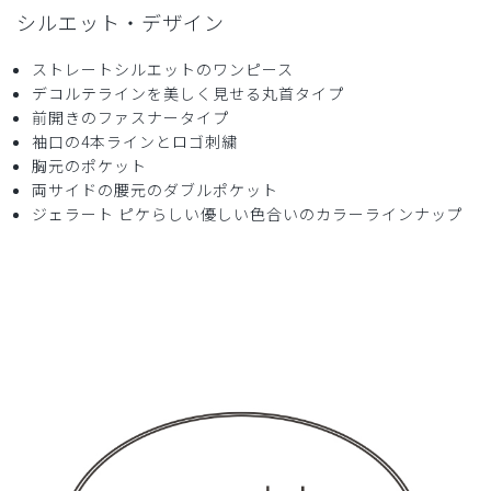
シルエット・デザイン
少し丈が長かったけど
デザインが可愛くて良いです。
ストレートシルエットのワンピース
生地も柔らかく、着やすいです！
デコルテラインを美しく見せる丸首タイプ
商品：
633ジェラート ピケ&クラシコ 白衣:フォーライ
前開きのファスナータイプ
ンスリーブワンピース/ミント/M
袖口の4本ラインとロゴ刺繍
胸元のポケット
役に立った
0
両サイドの腰元のダブルポケット
ジェラート ピケらしい優しい色合いのカラーラインナップ
2024-08-18
あけみん様
購入確認済み
年齢:
60代
身長:
151-155cm
体重:
56-60kg
襟なしのナース服
襟なしのナース服を探していて、とても可愛いのをみつけて
購入しました。
着心地も良く、気に入っています。