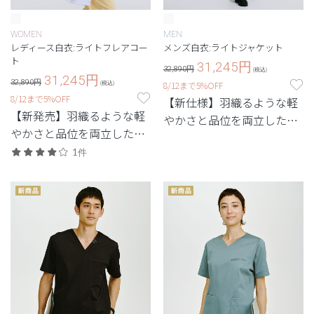
WOMEN
MEN
レディース白衣:ライトフレアコー
メンズ白衣:ライトジャケット
ト
31,245
円
32,890円
(税込)
31,245
円
32,890円
8/12まで5%OFF
(税込)
8/12まで5%OFF
【新仕様】羽織るような軽
【新発売】羽織るような軽
やかさと品位を両立した、
やかさと品位を両立した、
最軽量級の白衣。
最軽量級の白衣。
1件