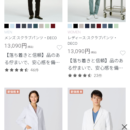
MEN
WOMEN
メンズ:スクラブパンツ・DECO
レディース:スクラブパンツ・
DECO
13,090
円
(税込)
13,090
円
(税込)
【落ち着きと信頼】品のあ
【落ち着きと信頼】品のあ
る佇まいで、安心感を備え
る佇まいで、安心感を備え
た定番シリーズ。
46件
た定番シリーズ。
23件