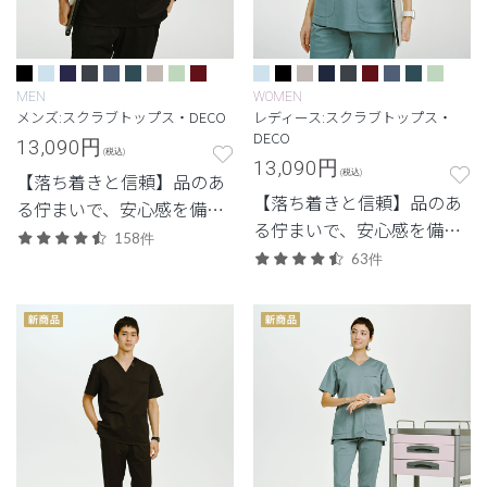
MEN
WOMEN
メンズ:スクラブトップス・DECO
レディース:スクラブトップス・
DECO
13,090
円
(税込)
13,090
円
(税込)
【落ち着きと信頼】品のあ
【落ち着きと信頼】品のあ
る佇まいで、安心感を備え
る佇まいで、安心感を備え
た定番シリーズ。
158件
た定番シリーズ。
63件