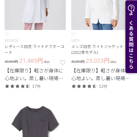
よくある質問はこちら
WOMEN
MEN
レディース白衣:ライトドクターコ
メンズ白衣:ライトジャケット
ート
(2022年モデル)
21,483
円
23,023
円
30,690円
32,890円
(税込)
(税込)
【在庫限り】軽さが身体に
【在庫限り】軽さが身体に
心地よい。蒸し暑い現場で
心地よい。蒸し暑い現場で
重宝する軽量モデル。
重宝する軽量モデル。
17件
12件