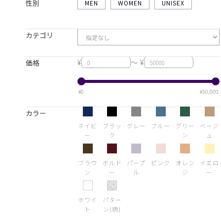
性別
MEN
WOMEN
UNISEX
カテゴリ
¥
～ ¥
価格
¥0
¥50,000
カラー
ネイビ
ブラッ
グレー
ブルー
グリー
ベージ
ー
ク
ン
ュ
ブラウ
ボルド
パープ
ピンク
オレン
イエロ
ン
ー
ル
ジ
ー
ホワイ
パター
ト
ン(柄)