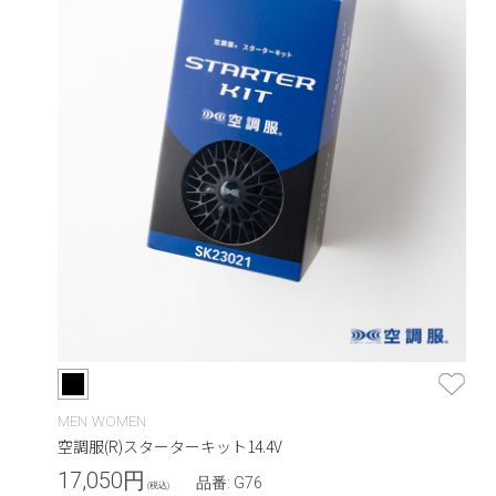
MEN
WOMEN
空調服(R)スターターキット14.4V
17,050
円
品番: G76
(税込)