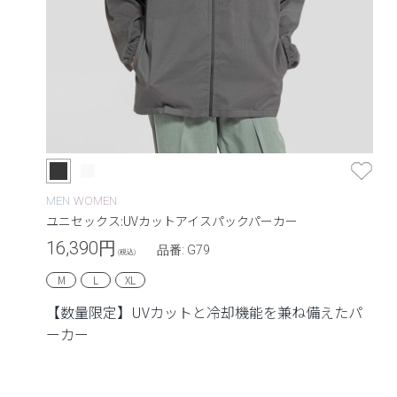
MEN
WOMEN
ユニセックス:UVカットアイスパックパーカー
16,390
円
品番: G79
(税込)
M
L
XL
【数量限定】UVカットと冷却機能を兼ね備えたパ
ーカー