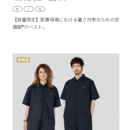
M
L
XL
【数量限定】医療現場における暑さ対策のための空
調服®のベスト。