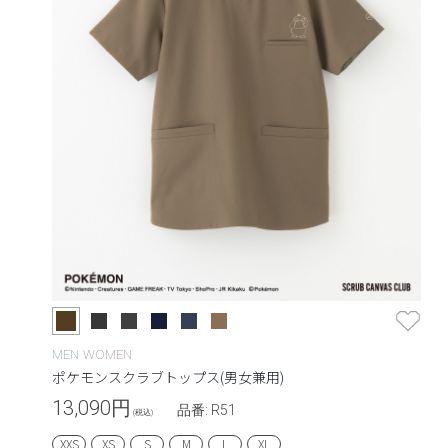
MEN
WOMEN
ポケモンスクラブトップス(男女兼用)
13,090
円
品番: R51
(税込)
XXS
XS
S
M
L
XL