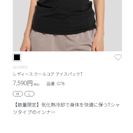
WOMEN
レディース:クールコア アイスパックT
7,590
円
品番: G78
(税込)
M
L
【数量限定】気化熱冷却で身体を快適に保つTシャ
ツタイプのインナー