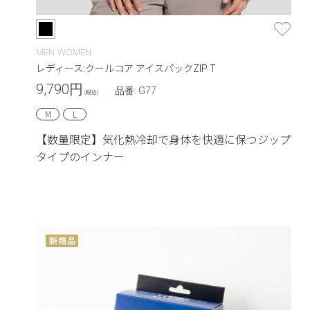
MEN
WOMEN
レディース:クールコア アイスパックZIP T
9,790
円
品番: G77
(税込)
M
L
【数量限定】気化熱冷却で身体を快適に保つジップ
タイプのインナー