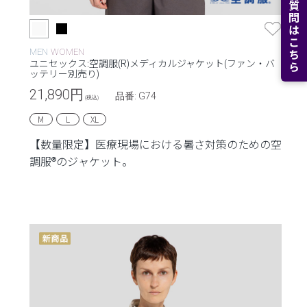
よくある質問はこちら
MEN
WOMEN
ユニセックス:空調服(R)メディカルジャケット(ファン・バ
ッテリー別売り)
21,890
円
品番: G74
(税込)
M
L
XL
【数量限定】医療現場における暑さ対策のための空
調服®のジャケット。