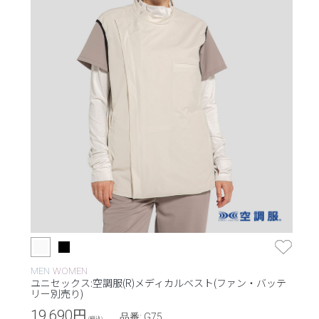
MEN
WOMEN
ユニセックス:空調服(R)メディカルベスト(ファン・バッテ
リー別売り)
19,690
円
品番: G75
(税込)