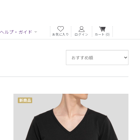
ヘルプ・ガイド
お気に入り
ログイン
カート
(0)
並
び
替
え