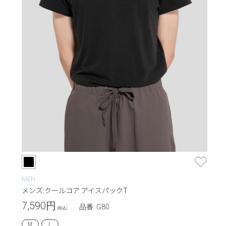
MEN
メンズ:クールコア アイスパックT
7,590
円
品番: G80
(税込)
M
L