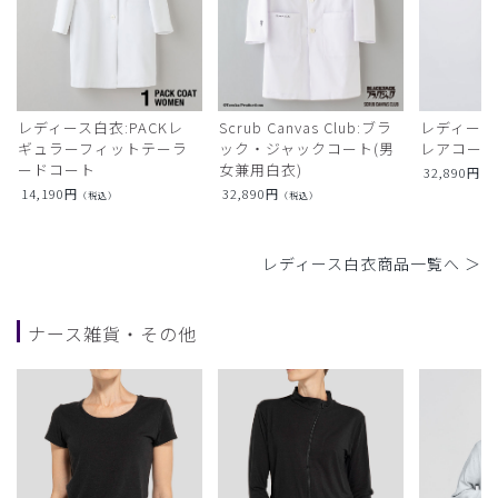
レディース白衣:PACKレ
Scrub Canvas Club:ブラ
レディース
ギュラーフィットテーラ
ック・ジャックコート(男
レアコー
ードコート
女兼用白衣)
32,890
円
（
14,190
円
32,890
円
（税込）
（税込）
レディース白衣商品一覧へ ＞
ナース雑貨・その他