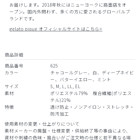
お届けします。2018年秋にはニューヨークに路面店をオ
ほのぼの様
ープン。国内外問わず、多くの方に愛されるグローバルブ
購入確認済み
ランドです。
年齢:
20代
身長:
151-155cm
体重:
46-50kg
gelato pique オフィシャルサイトはこちら>
素敵な色合いです
スタイルが良く見えます
商品：
625ジェラート ピケ&クラシコ 白衣:スリムパン
商品詳細
ツ/チャコールグレー/S
商品番号
625
役に立った
0
カラー
チャコールグレー、白、ディープネイビ
ー、バターイエロー、ミント
サイズ
S, M, L, LL, EL
​1
​2
​3
​4
​5
​6
素材
ポリエステル79% 複合繊維(ポリエス
テル)21%
特徴
透け防止・ノンアイロン・ストレッチ・
​7
​8
​9
防汚加工
使用素材の変更・仕上がりについて
素材メーカーの廃盤・仕様変更・供給終了等の事由により、
資材や刺繍の色味・風合いがご注文時の仕様と若干異なる場