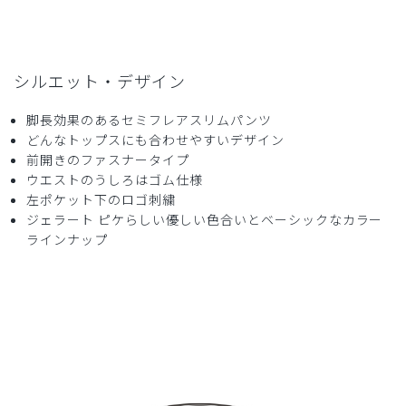
商品：
625ジェラート ピケ&クラシコ 白衣:スリムパン
ツ/ディープネイビー/L
シルエット・デザイン
役に立った
0
脚長効果のあるセミフレアスリムパンツ
どんなトップスにも合わせやすいデザイン
前開きのファスナータイプ
ウエストのうしろはゴム仕様
2026-03-10
左ポケット下のロゴ刺繍
ご購入者様
ジェラート ピケらしい優しい色合いとベーシックなカラー
購入確認済み
ラインナップ
年齢:
40代
goodgoodgoodgoodgood
商品：
625ジェラート ピケ&クラシコ 白衣:スリムパン
ツ/ディープネイビー/L
役に立った
0