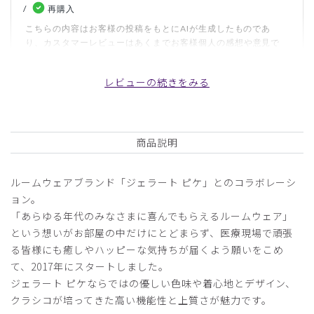
再購入
こちらの内容はお客様の投稿をもとにAIが生成したものであ
り、カスタマーレビューはあくまでお客様個人の感想や意見で
す。本サイトの公式な見解を示すものではありません。
レビューの続きをみる
日付順 ↓
評価順
いいね数順
写真・動画付き順
詳細フィルター
商品説明
2026-04-24
ルームウェアブランド「ジェラート ピケ」とのコラボレーシ
ご購入者様
ョン。
購入確認済み
「あらゆる年代のみなさまに喜んでもらえるルームウェア」
年齢:
30代
身長:
156-160cm
体重:
46-50kg
という想いがお部屋の中だけにとどまらず、医療現場で頑張
る皆様にも癒しやハッピーな気持ちが届くよう願いをこめ
サイズ感
小さめ
大きめ
ストレッチ感
よく伸びる
伸びない
て、2017年にスタートしました。
厚さ
とても薄い
厚い
ジェラート ピケならではの優しい色味や着心地とデザイン、
おしゃれです
クラシコが培ってきた高い機能性と上質さが魅力です。