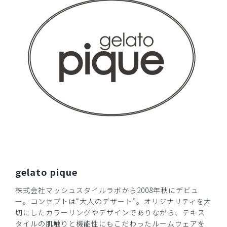
2026-03-01
pen様
購入確認済み
年齢:
40代
身長:
156-160cm
体重:
46-50kg
pen
満足です。
形が良くスタイル良く見えるのと、ハイウェストで履き心地
の安心感も良く気に入りました。
トップススクラブとのコーディネートも楽しめそうです。
商品：
625ジェラート ピケ&クラシコ 白衣:スリムパン
ツ/チャコールグレー/S
gelato pique
役に立った
0
株式会社マッシュスタイルラボから2008年秋にデビュ
ー。コンセプトは“大人のデザート”。オリジナリティを大
切にしたカラーリングやデザインでありながら、テキス
タイルの肌触りと機能性にもこだわったルームウェアを
2026-02-19