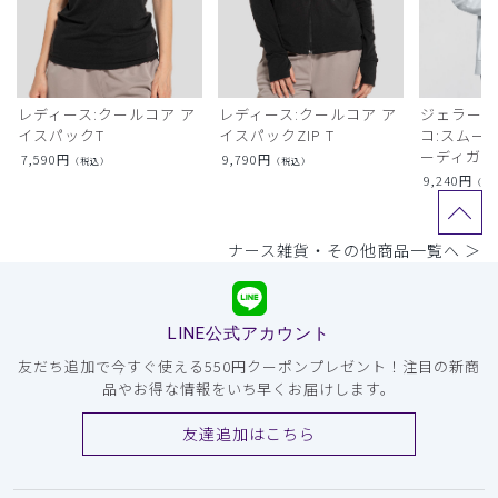
レディース:クールコア ア
レディース:クールコア ア
ジェラート
イスパックT
イスパックZIP T
コ:スムー
ーディガン
7,590
円
9,790
円
（税込）
（税込）
9,240
円
（税
ナース雑貨・その他商品一覧へ ＞
LINE公式アカウント
友だち追加で今すぐ使える550円クーポンプレゼント！注目の新商
品やお得な情報をいち早くお届けします。
友達追加はこちら