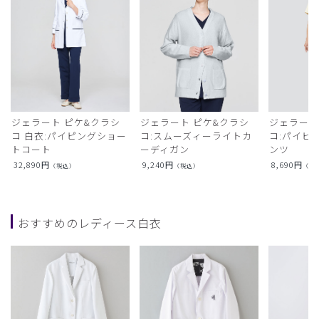
ジェラート ピケ&クラシ
ジェラート ピケ&クラシ
ジェラート
コ 白衣:パイピングショー
コ:スムーズィーライトカ
コ:パイピ
トコート
ーディガン
ンツ
32,890
円
9,240
円
8,690
円
（税込）
（税込）
（税
おすすめのレディース白衣