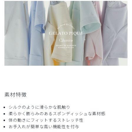
スクラブトップスとお揃いで、おしゃれな上に履きやすく、
スタッフからも患者さんからも好評です。
商品：
625ジェラート ピケ&クラシコ 白衣:スリムパン
ツ/ディープネイビー/EL
役に立った
0
2026-04-15
ご購入者様
購入確認済み
年齢:
40代
身長:
161-165cm
体重:
51-55kg
素材特徴
サイズ感
小さめ
大きめ
ストレッチ感
よく伸びる
伸びない
厚さ
とても薄い
厚い
シルクのように滑らかな肌触り
柔らかく膨らみのあるスポンディッシュな素材感
はき心地がいいので、追加で購入しました。
体の動きにフィットするストレッチ性
生地もしっかりしているので、毎日履いてもいたみが少ない
お手入れが簡単な高い機能性を付与
です。