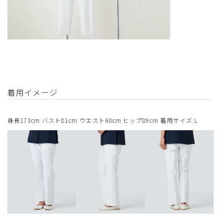
着用イメージ
身長173cm バスト81cm ウエスト60cm ヒップ89cm 着用サイズ:L