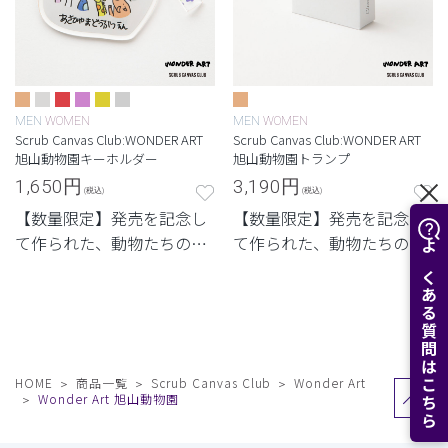
MEN
WOMEN
MEN
WOMEN
Scrub Canvas Club:WONDER ART
Scrub Canvas Club:WONDER ART
旭山動物園キーホルダー
旭山動物園トランプ
1,650
円
3,190
円
(税込)
(税込)
【数量限定】発売を記念し
【数量限定】発売を記念し
て作られた、動物たちのキ
て作られた、動物たちのト
よくある質問はこちら
ーホルダー。
ランプ
HOME
商品一覧
Scrub Canvas Club
Wonder Art
Wonder Art 旭山動物園