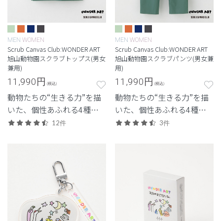
MEN
WOMEN
MEN
WOMEN
Scrub Canvas Club:WONDER ART
Scrub Canvas Club:WONDER ART
旭山動物園スクラブトップス(男女
旭山動物園スクラブパンツ(男女兼
兼用)
用)
11,990
円
11,990
円
(税込)
(税込)
動物たちの“生きる力”を描
動物たちの“生きる力”を描
いた、個性あふれる4種の
いた、個性あふれる4種の
デザイン。
デザイン。
12件
3件