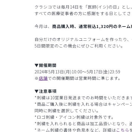
クラシコでは毎月14日を「医師(イシ)の日」と
すべての医療従事者の方に感謝をする日としてさ
今月は、
商品購入時、通常税込1,320円のネーム
自分だけのオリジナルユニフォームを作ったり、
5日間限定のこの機会にぜひご利用ください。
▼開催期間
2024年5月13日(月)10:00〜5月17日(金)23:59
※
店舗
での開催期間は営業時間に準じます。
▼注意事項
*刺繍は10営業日発送までのお時間をいただきま
*商品ご購入後に刺繍を入れる場合はキャンペー
同時に刺繍を選択してください。
*ロゴ刺繍・アイコン刺繍は対象外です。
*刺繍を入れられると商品は加工品扱いとなり、
*ネーム刺繍の書体や色見本など、詳細は
こちら