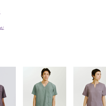
/
at/