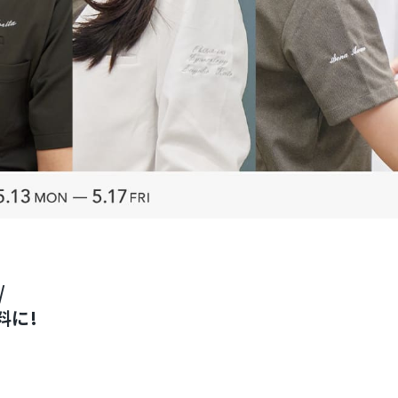
/
料に!