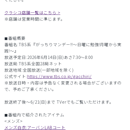
クラシコ店舗一覧はこちら >
※店舗は営業時間に準じます。
◼︎番組概要
番組名:TBS系『がっちりマンデー!!〜日曜に勉強!月曜から実
践!〜』
放送予定日:2026年6月14日(日)あさ7:30〜8:00
放送局:TBS系全国28局ネット
放送地域:全国放送(一部地域を除く)
公式サイト:
https://www.tbs.co.jp/gacchiri/
※放送日時・内容は予告なく変更される場合がございますの
で、予めご了承ください。
放送終了後〜6/21(日)まで TVerでもご覧いただけます。
◼︎番組内で紹介されたアイテム
<メンズ>
メンズ白衣:アーバンLABコート