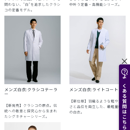
問わない、"白"を追求したクラシ
中叶う定番・高機能シリーズ。
コの定番モデル。
よくある質問はこちら
メンズ白衣:クラシコテーラ
メンズ白衣:ライトコート
ー
【新仕様】羽織るような軽やか
【新発売】クラシコの原点。伝
さと品位を両立した、最軽量級
統への敬意と探究心から生まれ
の白衣。
たシグネチャーシリーズ。