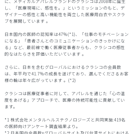
に、メディカルアパレルブランドのクラシコは2008年に誕生
し、「医療現場に、感性を。」というミッションのもと、デ
ザイナーの感性と高い機能性を両立した医療用白衣やスクラ
ブを展開しています 。
日本国内の医師の認知率は47%(*1)、「仕事のモチベーション
になる」「患者さんとのコミュニケーションのきっかけにな
る」など、最前線で働く医療従事者からも、クラシコの感性
的なはたらきを評価いただいています 。
さらに、日本を含むグローバルにおけるクラシコの会員数
は、年平均で41.7%の成長を遂げており、選んでくださるお客
様の輪は年々広がっています 。(*2)
クラシコは医療従事者に対して、アパレルを通じた「心の温
度をあげる」アプローチで、医療の持続可能性に貢献してい
ます。
*1 株式会社メンタルヘルステクノロジーズと共同実施:419名
の医師向けアンケート調査結果より。
*2 日本国内会員数+グローバルサイト及び台湾サイトにおける