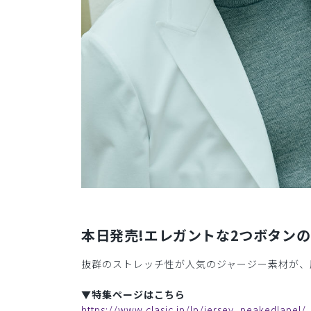
本日発売!エレガントな2つボタン
抜群のストレッチ性が人気のジャージー素材が、
▼特集ページはこちら
https://www.clasic.jp/lp/jersey_peakedlapel/